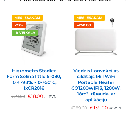
MĒS IESAKĀM
MĒS IESAKĀM
-23%
-€50.00
IR VEIKALĀ
Higrometrs Stadler
Viedais konvekcijas
Form Selina little S-080,
sildītājs Mill WiFi
10% -98%, -10-+50°C,
Portable Heater
1xCR2016
CO1200WIFI3, 1200W,
18m², tērauda, ar
€
18.00
€
23.50
ar PVN
aplikāciju
€
139.00
€
189.00
ar PVN