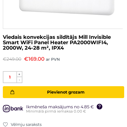
Viedais konvekcijas sildītājs Mill Invisible
Smart WiFi Panel Heater PA2000WIFI4,
2000W, 24-28 m², IPX4
€
169.00
€
249.00
ar PVN
+
-
Pievienot grozam
Ikmēneša maksājums no 4.85 €
Minimālā pirmā iemaksa 0.00 €
Vēlmju saraksts