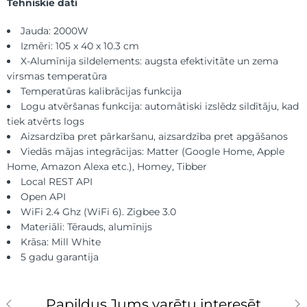
Tehniskie dati
Jauda: 2000W
Izmēri: 105 x 40 x 10.3 cm
X-Alumīnija sildelements: augsta efektivitāte un zema
virsmas temperatūra
Temperatūras kalibrācijas funkcija
Logu atvēršanas funkcija: automātiski izslēdz sildītāju, kad
tiek atvērts logs
Aizsardzība pret pārkaršanu, aizsardzība pret apgāšanos
Viedās mājas integrācijas: Matter (Google Home, Apple
Home, Amazon Alexa etc.), Homey, Tibber
Local REST API
Open API
WiFi 2.4 Ghz (WiFi 6). Zigbee 3.0
Materiāli: Tērauds, alumīnijs
Krāsa: Mill White
5 gadu garantija
Papildus Jums varētu interesēt