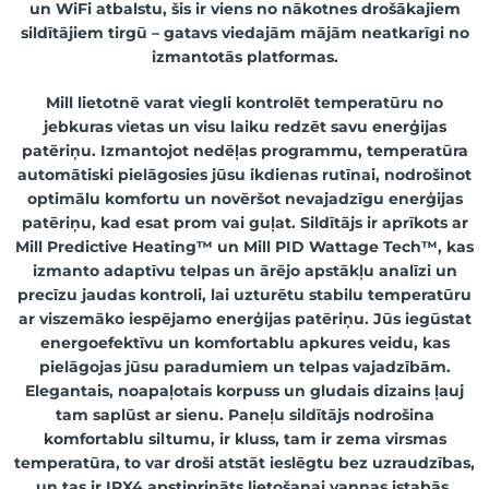
un WiFi atbalstu, šis ir viens no nākotnes drošākajiem
sildītājiem tirgū – gatavs viedajām mājām neatkarīgi no
izmantotās platformas.
Mill lietotnē varat viegli kontrolēt temperatūru no
jebkuras vietas un visu laiku redzēt savu enerģijas
patēriņu. Izmantojot nedēļas programmu, temperatūra
automātiski pielāgosies jūsu ikdienas rutīnai, nodrošinot
optimālu komfortu un novēršot nevajadzīgu enerģijas
patēriņu, kad esat prom vai guļat. Sildītājs ir aprīkots ar
Mill Predictive Heating™ un Mill PID Wattage Tech™, kas
izmanto adaptīvu telpas un ārējo apstākļu analīzi un
precīzu jaudas kontroli, lai uzturētu stabilu temperatūru
ar viszemāko iespējamo enerģijas patēriņu. Jūs iegūstat
energoefektīvu un komfortablu apkures veidu, kas
pielāgojas jūsu paradumiem un telpas vajadzībām.
Elegantais, noapaļotais korpuss un gludais dizains ļauj
tam saplūst ar sienu. Paneļu sildītājs nodrošina
komfortablu siltumu, ir kluss, tam ir zema virsmas
temperatūra, to var droši atstāt ieslēgtu bez uzraudzības,
un tas ir IPX4 apstiprināts lietošanai vannas istabās.