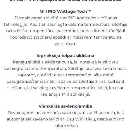
Mill PID Wattage Tech™
Pirmais paneļu sildītājs ar PID kontroles sildīšanas
tehnoloģiju. Kad tiek sasniegta vēlamā temperatūra, sildītājs
uzturēs šo temperatūru, pazeminot jaudas līmeni, tādējādi
nodrošinot stabilāku apsildi ar mazākām temperatūras
svārstībām.
Iepriekšēja telpas sildīšana
Paneļu sildītājs sildīs telpu tā, lai noteiktā laikā tiktu
sasniegta vēlamā temperatūra. Sildītājs procesa laikā mācās,
saprotot, cik ātri telpas temperatūra laika gaitā
paaugstinās/samazinās. Tādā veidā sildītājs zinās, kad sākt
sildīšanu, lai sasniegtu vēlamo temperatūru laikā, ko esat
ieplānojis Mill aplikācijā.
Vienkārša savienojamība
Nevainojams un vienkāršs savienojums ar Bluetooth, kas
automātiski savieno ierīci ar jūsu WiFi tīklu, neatkarīgi no
rūtera veida