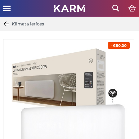
Klimata ierīces
-€80.00