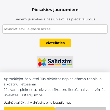
Piesakies jaunumiem
Saņem jaunākās ziņas un akcijas piedāvājumus
Pieteikties
Apmeklējot šo vietni Jūs piekrītat nepieciešamo tehnisko
sīkdatņu lietošanai.
Jūs varat piekrist uzreiz visu sīkdatņu lietošanai vai atzīmēt
izvēlētās uzstādījumos.
Uzzināt vairāk
vai
Mainīt sīkdatņu iestatījumus