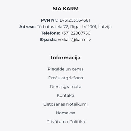
SIA KARM
PVN Nr.:
LV51203064581
Adrese:
Tērbatas iela 72, Rīga, LV-1001, Latvija
Telefons:
+371 22087756
E-pasts:
veikals@karm.lv
Informācija
Piegāde un cenas
Preču atgriešana
Dienasgrāmata
Kontakti
Lietošanas Noteikumi
Nomaksa
Privātuma Politika