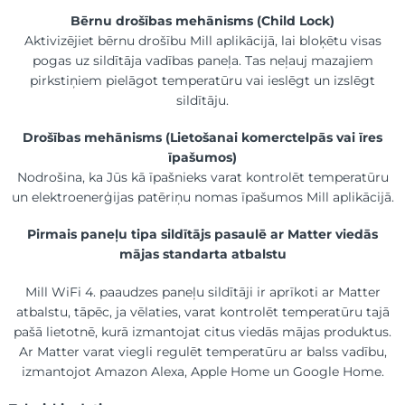
Bērnu drošības mehānisms (Child Lock)
Aktivizējiet bērnu drošību Mill aplikācijā, lai bloķētu visas
pogas uz sildītāja vadības paneļa. Tas neļauj mazajiem
pirkstiņiem pielāgot temperatūru vai ieslēgt un izslēgt
sildītāju.
Drošības mehānisms (Lietošanai komerctelpās vai īres
īpašumos)
Nodrošina, ka Jūs kā īpašnieks varat kontrolēt temperatūru
un elektroenerģijas patēriņu nomas īpašumos Mill aplikācijā.
Pirmais paneļu tipa sildītājs pasaulē ar Matter viedās
mājas standarta atbalstu
Mill WiFi 4. paaudzes paneļu sildītāji ir aprīkoti ar Matter
atbalstu, tāpēc, ja vēlaties, varat kontrolēt temperatūru tajā
pašā lietotnē, kurā izmantojat citus viedās mājas produktus.
Ar Matter varat viegli regulēt temperatūru ar balss vadību,
izmantojot Amazon Alexa, Apple Home un Google Home.