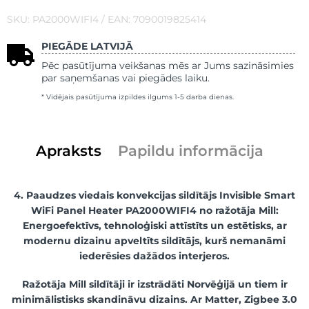
SKU: PA2000WIFI4 / EAN: 7090019825414
PIEGĀDE LATVIJĀ
Pēc pasūtījuma veikšanas mēs ar Jums sazināsimies
par saņemšanas vai piegādes laiku.
* Vidējais pasūtījuma izpildes ilgums 1-5 darba dienas.
Apraksts
Papildu informācija
4. Paaudzes viedais konvekcijas sildītājs Invisible Smart
WiFi Panel Heater PA2000WIFI4 no ražotāja Mill:
Energoefektīvs, tehnoloģiski attīstīts un estētisks, ar
modernu dizainu apveltīts sildītājs, kurš nemanāmi
iederēsies dažādos interjeros.
Ražotāja Mill sildītāji ir izstrādāti Norvēģijā un tiem ir
minimālistisks skandināvu dizains. Ar Matter, Zigbee 3.0