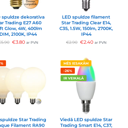
 spuldze dekoratīva
LED spuldze filament
ar Trading E27 A60
Star Trading Clear E14,
ft Glow, 4W, 400lm
C35, 1.5W, 150lm, 2700K,
DIM, 2100K, IP44
IP44
€
3.80
€
2.40
€
5.90
€
2.90
ar PVN
ar PVN
1%
MĒS IESAKĀM
-26%
IR VEIKALĀ
spuldze Star Trading
Viedā LED spuldze Star
que Filament RA90
Trading Smart E14, C37,