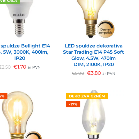
 VEIKALĀ
spuldze Bellight E14
LED spuldze dekoratīva
, 5W, 3000K, 400lm,
Star Trading E14 P45 Soft
IP20
Glow, 4.5W, 470lm
DIM, 2100K, IP20
€
1.70
€
2.50
ar PVN
€
3.80
€
5.90
ar PVN
6%
DEKO ZVAIGZNĒM
-17%