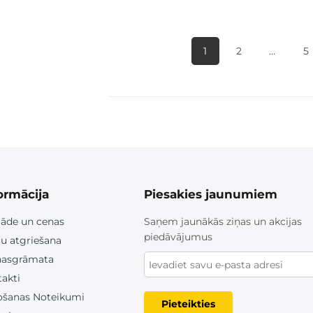
1
2
…
5
ormācija
Piesakies jaunumiem
āde un cenas
Saņem jaunākās ziņas un akcijas
piedāvājumus
u atgriešana
nasgrāmata
akti
ošanas Noteikumi
Pieteikties