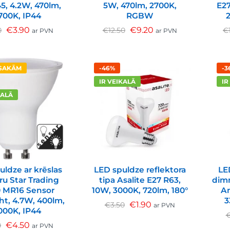
45, 4.2W, 470lm,
5W, 470lm, 2700K,
E27
700K, IP44
RGBW
€
3.90
€
9.20
0
€
12.50
€
ar PVN
ar PVN
ESAKĀM
-46%
-3
IR VEIKALĀ
IR
KALĀ
uldze ar krēslas
LED spuldze reflektora
LE
ru Star Trading
tipa Asalite E27 R63,
dim
 MR16 Sensor
10W, 3000K, 720lm, 180°
Am
ht, 4.7W, 400lm,
3
€
1.90
€
3.50
ar PVN
000K, IP44
€
4.50
0
ar PVN