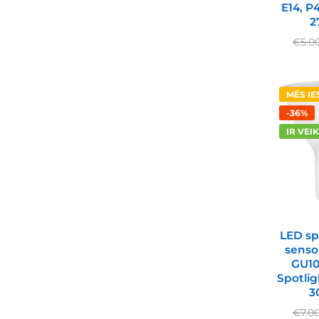
E14, P
2
€
5.0
MĒS I
-36%
IR VEI
LED sp
senso
GU10
Spotlig
3
€
7.0