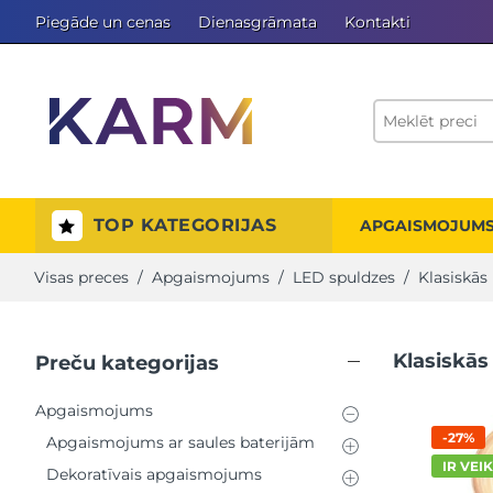
Piegāde un cenas
Dienasgrāmata
Kontakti
TOP KATEGORIJAS
APGAISMOJUM
Visas preces
/
Apgaismojums
/
LED spuldzes
/ Klasiskās
Klasiskās
Preču kategorijas
Apgaismojums
-27%
Apgaismojums ar saules baterijām
IR VEI
Dekoratīvais apgaismojums