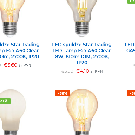
IR
ldze Star Trading
LED spuldze Star Trading
LED 
p E27 A60 Clear,
LED Lamp E27 A60 Clear,
G45
0lm, 2700K, IP20
8W, 810lm DIM, 2700K,
IP20
€
3.60
0
ar PVN
€
4.10
€
5.90
ar PVN
-36%
-3
KALĀ