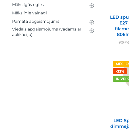
Mākslīgās egles
Mākslīgie vainagi
LED spu
Pamata apgaismojums
E27
filam
Viedais apgaismojums (vadāms ar
806l
aplikāciju)
€
6.9
MĒS I
-22%
IR VEI
LED Sp
dimmēja