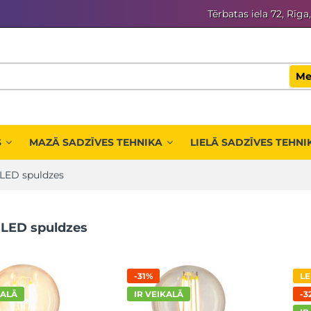
Tērbatas iela 72, Rīga
Me
S
MAZĀ SADZĪVES TEHNIKA
LIELĀ SADZĪVES TEHNI
 LED spuldzes
 LED spuldzes
-31%
LE
KALĀ
IR VEIKALĀ
-3