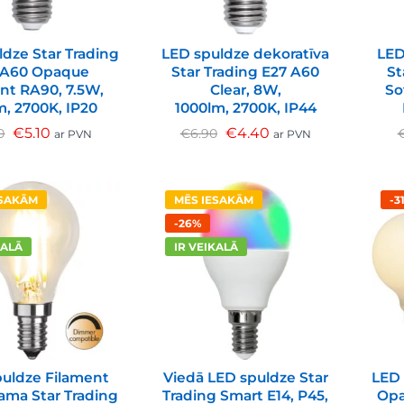
ldze Star Trading
LED spuldze dekoratīva
LED
 A60 Opaque
Star Trading E27 A60
St
ent RA90, 7.5W,
Clear, 8W,
So
m, 2700K, IP20
1000lm, 2700K, IP44
€
5.10
€
4.40
0
€
6.90
ar PVN
ar PVN
ESAKĀM
MĒS IESAKĀM
-3
-26%
KALĀ
IR VEIKALĀ
uldze Filament
Viedā LED spuldze Star
LED 
ma Star Trading
Trading Smart E14, P45,
Opa