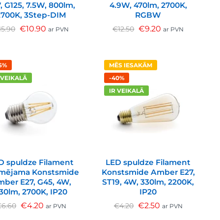
, G125, 7.5W, 800lm,
4.9W, 470lm, 2700K,
2700K, 3Step-DIM
RGBW
€
10.90
€
9.20
15.90
€
12.50
ar PVN
ar PVN
6%
MĒS IESAKĀM
 VEIKALĀ
-40%
IR VEIKALĀ
D spuldze Filament
LED spuldze Filament
mējama Konstsmide
Konstsmide Amber E27,
ber E27, G45, 4W,
ST19, 4W, 330lm, 2200K,
30lm, 2700K, IP20
IP20
€
4.20
€
2.50
€
6.60
€
4.20
ar PVN
ar PVN