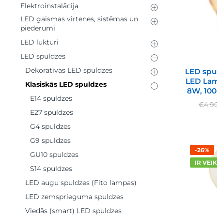
Elektroinstalācija
LED gaismas virtenes, sistēmas un
piederumi
LED lukturi
LED spuldzes
Dekoratīvās LED spuldzes
LED spu
LED Lam
Klasiskās LED spuldzes
8W, 100
E14 spuldzes
€
4.9
E27 spuldzes
G4 spuldzes
G9 spuldzes
-26%
GU10 spuldzes
IR VEI
S14 spuldzes
LED augu spuldzes (Fito lampas)
LED zemsprieguma spuldzes
Viedās (smart) LED spuldzes