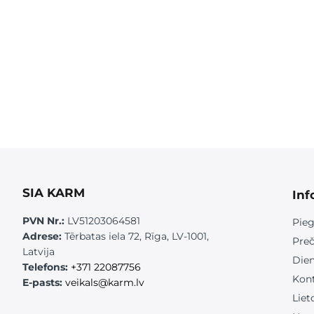
SIA KARM
Inf
PVN Nr.:
LV51203064581
Pieg
Adrese:
Tērbatas iela 72, Rīga, LV-1001,
Preč
Latvija
Die
Telefons:
+371 22087756
Kont
E-pasts:
veikals@karm.lv
Liet