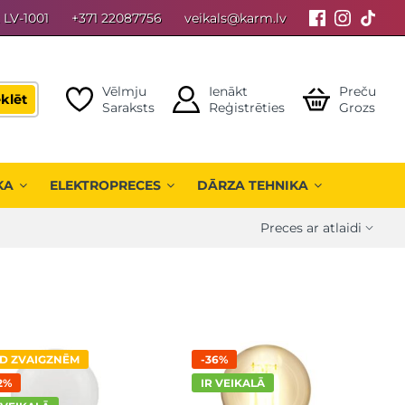
, LV-1001
+371 22087756
veikals@karm.lv
Vēlmju
Ienākt
Preču
klēt
Saraksts
Reģistrēties
Grozs
KA
ELEKTROPRECES
DĀRZA TEHNIKA
D ZVAIGZNĒM
-36%
2%
IR VEIKALĀ