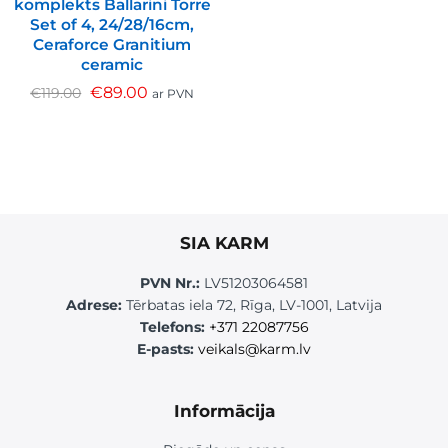
komplekts Ballarini Torre
Set of 4, 24/28/16cm,
Ceraforce Granitium
ceramic
€
89.00
€
119.00
ar PVN
SIA KARM
PVN Nr.:
LV51203064581
Adrese:
Tērbatas iela 72, Rīga, LV-1001, Latvija
Telefons:
+371 22087756
E-pasts:
veikals@karm.lv
Informācija