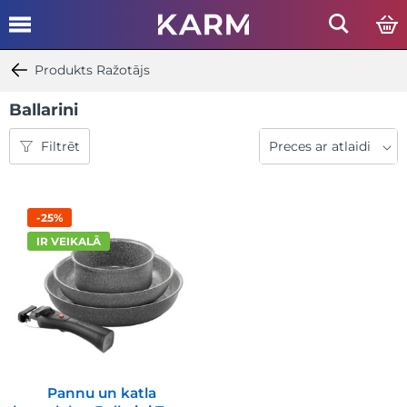
Produkts Ražotājs
Ballarini
Filtrēt
-25%
IR VEIKALĀ
Pannu un katla