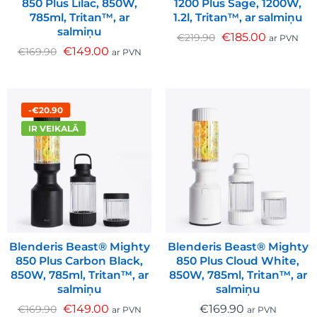
850 Plus Lilac, 850W,
1200 Plus Sage, 1200W,
785ml, Tritan™, ar
1.2l, Tritan™, ar salmiņu
salmiņu
€
185.00
€
219.90
ar PVN
€
149.00
€
169.90
ar PVN
-€20.90
IR VEIKALĀ
Blenderis Beast® Mighty
Blenderis Beast® Mighty
850 Plus Carbon Black,
850 Plus Cloud White,
850W, 785ml, Tritan™, ar
850W, 785ml, Tritan™, ar
salmiņu
salmiņu
€
149.00
€
169.90
€
169.90
ar PVN
ar PVN