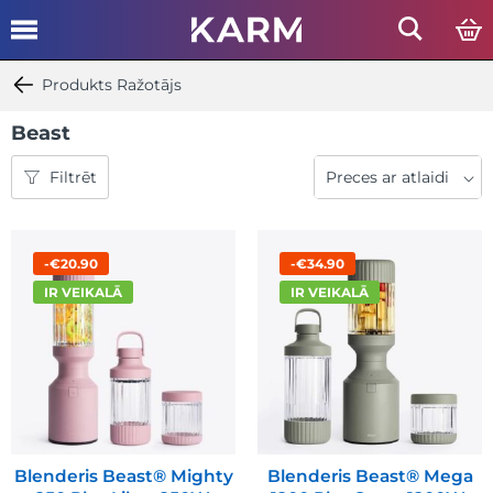
Produkts Ražotājs
Beast
Filtrēt
-€20.90
-€34.90
IR VEIKALĀ
IR VEIKALĀ
Blenderis Beast® Mighty
Blenderis Beast® Mega