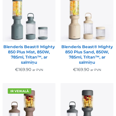
Blenderis Beast® Mighty
Blenderis Beast® Mighty
850 Plus Mist, 850W,
850 Plus Sand, 850W,
785ml, Tritan™, ar
785ml, Tritan™, ar
salmiņu
salmiņu
€
169.90
€
169.90
ar PVN
ar PVN
IR VEIKALĀ