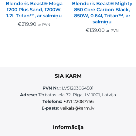
Blenderis Beast® Mega
Blenderis Beast® Mighty
1200 Plus Sand, 1200W,
850 Core Carbon Black,
1.2l, Tritan™, ar salmiņu
850W, 0.64l, Tritan™, ar
salmiņu
€
219.90
ar PVN
€
139.00
ar PVN
SIA KARM
PVN Nr.:
LV51203064581
Adrese:
Tērbatas iela 72, Rīga, LV-1001, Latvija
Telefons:
+371 22087756
E-pasts:
veikals@karm.lv
Informācija