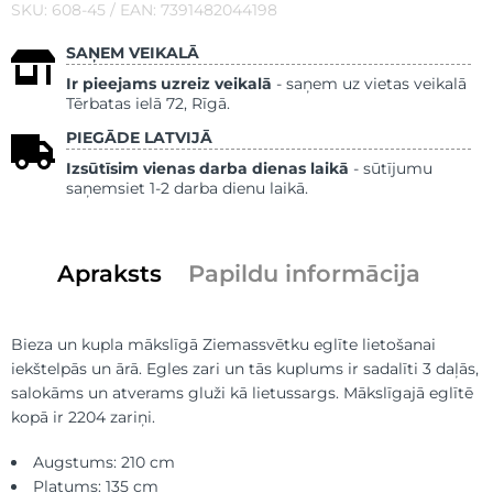
SKU: 608-45 / EAN: 7391482044198
SAŅEM VEIKALĀ
Ir pieejams uzreiz veikalā
- saņem uz vietas veikalā
Tērbatas ielā 72, Rīgā.
PIEGĀDE LATVIJĀ
Izsūtīsim vienas darba dienas laikā
- sūtījumu
saņemsiet 1-2 darba dienu laikā.
Apraksts
Papildu informācija
Bieza un kupla mākslīgā Ziemassvētku eglīte lietošanai
iekštelpās un ārā. Egles zari un tās kuplums ir sadalīti 3 daļās,
salokāms un atverams gluži kā lietussargs. Mākslīgajā eglītē
kopā ir 2204 zariņi.
Augstums: 210 cm
Platums: 135 cm