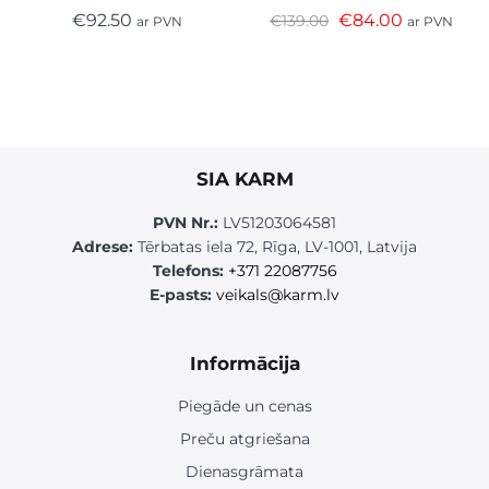
€
92.50
€
84.00
€
139.00
ar PVN
ar PVN
SIA KARM
PVN Nr.:
LV51203064581
Adrese:
Tērbatas iela 72, Rīga, LV-1001, Latvija
Telefons:
+371 22087756
E-pasts:
veikals@karm.lv
Informācija
Piegāde un cenas
Preču atgriešana
Dienasgrāmata