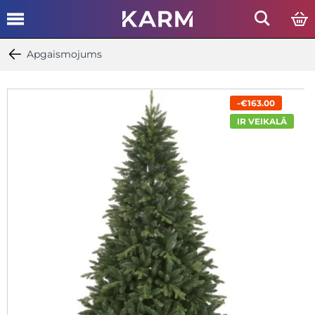
Apgaismojums
-€163.00
IR VEIKALĀ