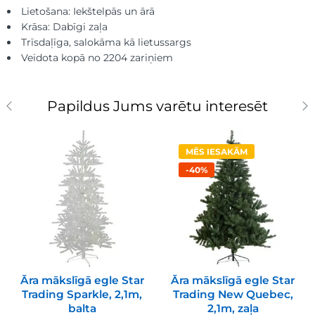
Lietošana: Iekštelpās un ārā
Krāsa: Dabīgi zaļa
Trīsdaļīga, salokāma kā lietussargs
Veidota kopā no 2204 zariņiem
Papildus Jums varētu interesēt
MĒS IESAKĀM
-40%
Āra mākslīgā egle Star
Āra mākslīgā egle Star
Trading Sparkle, 2,1m,
Trading New Quebec,
balta
2,1m, zaļa