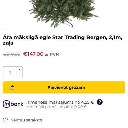
Āra mākslīgā egle Star Trading Bergen, 2,1m,
zaļa
€
147.00
€
310.00
ar PVN
+
-
Pievienot grozam
Ikmēneša maksājums no 4.55 €
Minimālā pirmā iemaksa 0.00 €
Vēlmju saraksts