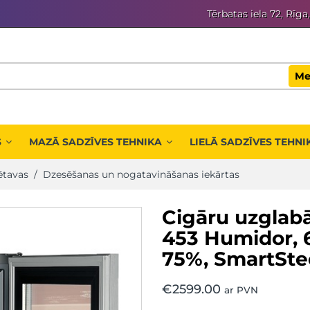
Tērbatas iela 72, Rīga
Me
S
MAZĀ SADZĪVES TEHNIKA
LIELĀ SADZĪVES TEHNI
ētavas
/
Dzesēšanas un nogatavināšanas iekārtas
Cigāru uzglab
453 Humidor, 6
75%, SmartSte
€
2599.00
ar PVN