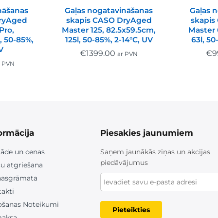
nāšanas
Gaļas nogatavināšanas
Gaļas 
DryAged
skapis CASO DryAged
skapis
Pro,
Master 125, 82.5x59.5cm,
Master 
, 50-85%,
125l, 50-85%, 2-14°C, UV
63l, 50
V
€
1399.00
€
9
ar PVN
r PVN
ormācija
Piesakies jaunumiem
āde un cenas
Saņem jaunākās ziņas un akcijas
piedāvājumus
u atgriešana
nasgrāmata
akti
ošanas Noteikumi
Pieteikties
aksa