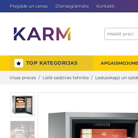
Piegāde un cenas
Dienasgrāmata
Kontakti
TOP KATEGORIJAS
APGAISMOJUM
Visas preces
/
Lielā sadzīves tehnika
/
Ledusskapji un sald