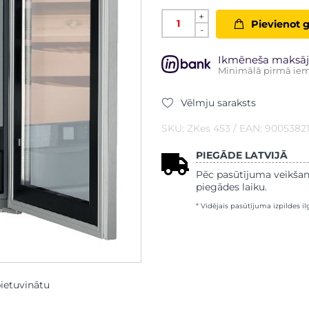
+
Pievienot 
-
Ikmēneša maksāj
Minimālā pirmā iem
Vēlmju saraksts
SKU: ZKes 453 / EAN: 9005382
PIEGĀDE LATVIJĀ
Pēc pasūtījuma veikšan
piegādes laiku.
* Vidējais pasūtījuma izpildes i
pietuvinātu