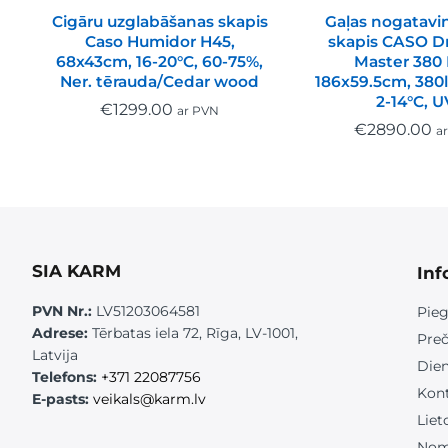
Cigāru uzglabāšanas skapis
Gaļas nogatavi
Caso Humidor H45,
skapis CASO 
68x43cm, 16-20°C, 60-75%,
Master 380 
Ner. tērauda/Cedar wood
186x59.5cm, 380l
2-14°C, U
€
1299.00
ar PVN
€
2890.00
a
SIA KARM
Inf
PVN Nr.:
LV51203064581
Pieg
Adrese:
Tērbatas iela 72, Rīga, LV-1001,
Preč
Latvija
Die
Telefons:
+371 22087756
Kont
E-pasts:
veikals@karm.lv
Liet
Nom