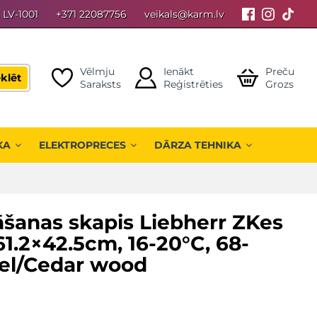
, LV-1001
+371 22087756
veikals@karm.lv
Vēlmju
Ienākt
Preču
klēt
Saraksts
Reģistrēties
Grozs
KA
ELEKTROPRECES
DĀRZA TEHNIKA
āšanas skapis Liebherr ZKes
1.2×42.5cm, 16-20°C, 68-
el/Cedar wood