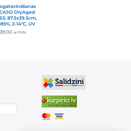
nogatavināšanas
 CASO DryAged
63, 87.5x39.5cm,
-85%, 2-14°C, UV
99.00
ar PVN