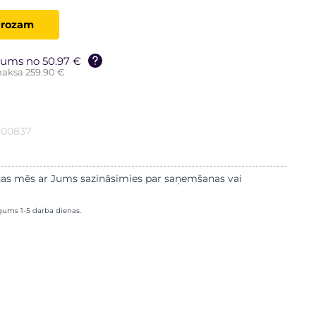
grozam
ums no 50.97 €
aksa 259.90 €
100837
as mēs ar Jums sazināsimies par saņemšanas vai
lgums 1-5 darba dienas.