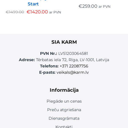
Start
€
259.00
ar PVN
€
1420.00
€
1499.00
ar PVN
SIA KARM
PVN Nr.:
LV51203064581
Adrese:
Tērbatas iela 72, Rīga, LV-1001, Latvija
Telefons:
+371 22087756
E-pasts:
veikals@karm.lv
Informācija
Piegāde un cenas
Preču atgriešana
Dienasgrāmata
Kontakti