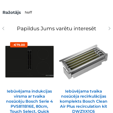
Ražotājs
Neff
Papildus Jums varētu interesēt
-€79.00
Iebūvējama indukcijas
Iebūvējama tvaika
virsma ar tvaika
nosūcēja recirkulācijas
nosūcēju Bosch Serie 4
komplekts Bosch Clean
PVS811B16E, 80cm,
Air Plus recirculation kit
Touch Select, Quick
DWZ1IX1C6