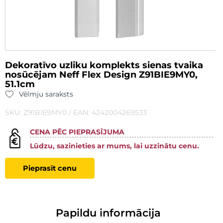
Dekoratīvo uzliku komplekts sienas tvaika
nosūcējam Neff Flex Design Z91BIE9MY0,
51.1cm
Vēlmju saraksts
SKU: Z91BIE9MY0 / EAN: 4242004269533
CENA PĒC PIEPRASĪJUMA
Lūdzu, sazinieties ar mums, lai uzzinātu cenu.
Pieprasīt cenu
Papildu informācija