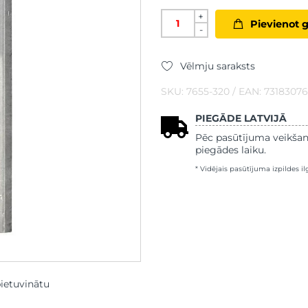
+
Pievienot 
-
Vēlmju saraksts
SKU: 7655-320 / EAN: 7318307
PIEGĀDE LATVIJĀ
Pēc pasūtījuma veikšan
piegādes laiku.
* Vidējais pasūtījuma izpildes i
pietuvinātu