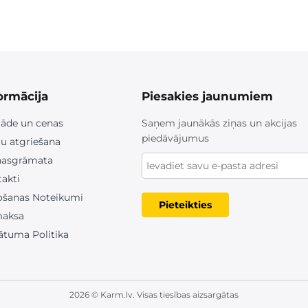
ormācija
Piesakies jaunumiem
āde un cenas
Saņem jaunākās ziņas un akcijas
piedāvājumus
u atgriešana
nasgrāmata
akti
ošanas Noteikumi
Pieteikties
aksa
ātuma Politika
2026 © Karm.lv. Visas tiesības aizsargātas