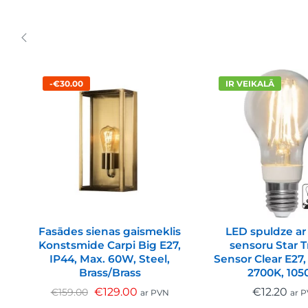
-€30.00
IR VEIKALĀ
Fasādes sienas gaismeklis
LED spuldze ar 
Konstsmide Carpi Big E27,
sensoru Star 
IP44, Max. 60W, Steel,
Sensor Clear E27,
Brass/Brass
2700K, 105
€
129.00
€
12.20
€
159.00
ar PVN
ar 