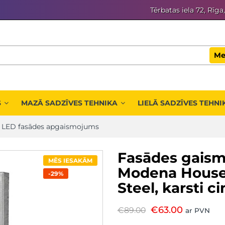
Tērbatas iela 72, Rīga
Me
S
MAZĀ SADZĪVES TEHNIKA
LIELĀ SADZĪVES TEHNI
/
LED fasādes apgaismojums
Fasādes gaism
MĒS IESAKĀM
Modena House 
-29%
Steel, karsti c
€
63.00
€
89.00
ar PVN