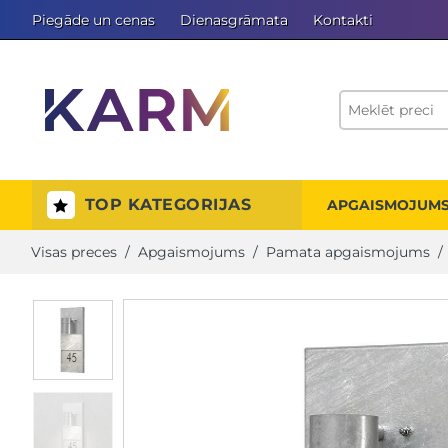
Piegāde un cenas
Dienasgrāmata
Kontakti
TOP KATEGORIJAS
APGAISMOJUM
Visas preces
/
Apgaismojums
/
Pamata apgaismojums