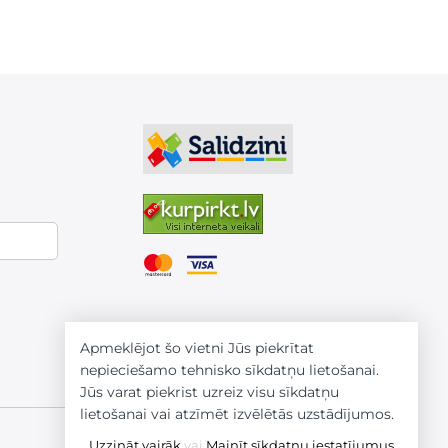
Apmeklējot šo vietni Jūs piekrītat
nepieciešamo tehnisko sīkdatņu lietošanai.
Jūs varat piekrist uzreiz visu sīkdatņu
lietošanai vai atzīmēt izvēlētās uzstādījumos.
Uzzināt vairāk
vai
Mainīt sīkdatņu iestatījumus