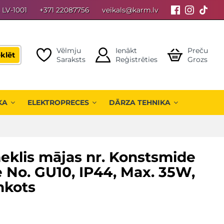
, LV-1001
+371 22087756
veikals@karm.lv
Vēlmju
Ienākt
Preču
klēt
Saraksts
Reģistrēties
Grozs
KA
ELEKTROPRECES
DĀRZA TEHNIKA
eklis mājas nr. Konstsmide
No. GU10, IP44, Max. 35W,
inkots