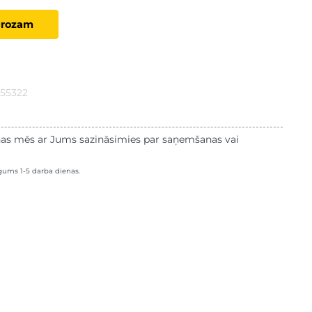
grozam
655322
as mēs ar Jums sazināsimies par saņemšanas vai
lgums 1-5 darba dienas.