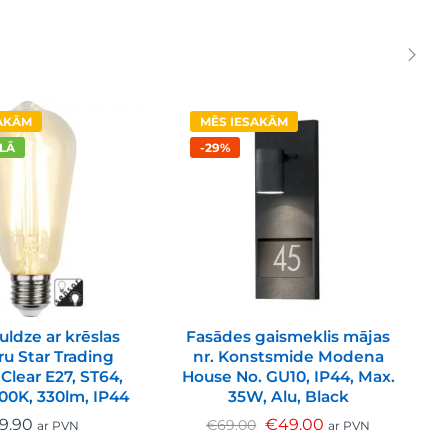
SAKĀM
MĒS IESAKĀM
ALĀ
-29%
uldze ar krēslas
Fasādes gaismeklis mājas
u Star Trading
nr. Konstsmide Modena
Clear E27, ST64,
House No. GU10, IP44, Max.
H
00K, 330lm, IP44
35W, Alu, Black
9.90
€
49.00
€
69.00
ar PVN
ar PVN