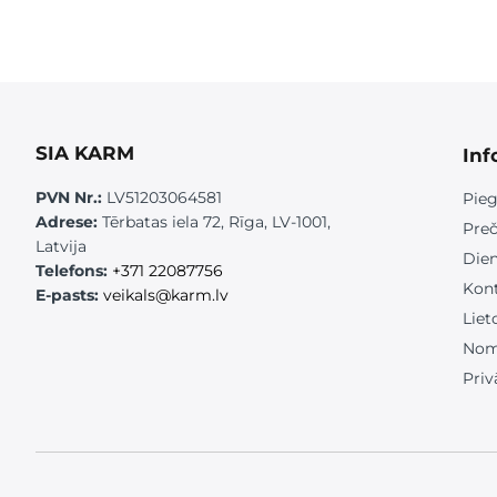
SIA KARM
Inf
PVN Nr.:
LV51203064581
Pieg
Adrese:
Tērbatas iela 72, Rīga, LV-1001,
Preč
Latvija
Die
Telefons:
+371 22087756
Kont
E-pasts:
veikals@karm.lv
Liet
Nom
Priv