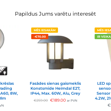
Papildus Jums varētu interesēt
MĒS IESAKĀM
MĒS IE
-€70.00
IR VEIK
krēslas
Fasādes sienas gaismeklis
LED sp
Trading
Konstsmide Heimdal E27,
sensor
 A60, 8W,
IP44, Max. 60W, Alu, Grey
Sensor 
0lm
4.2W, 21
€
189.00
€
259.00
ar PVN
€
PVN