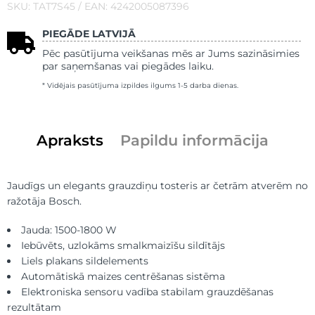
SKU: TAT7S45 / EAN: 4242005087396
PIEGĀDE LATVIJĀ
Pēc pasūtījuma veikšanas mēs ar Jums sazināsimies
par saņemšanas vai piegādes laiku.
* Vidējais pasūtījuma izpildes ilgums 1-5 darba dienas.
Apraksts
Papildu informācija
Jaudīgs un elegants grauzdiņu tosteris ar četrām atverēm no
ražotāja Bosch.
Jauda: 1500-1800 W
Iebūvēts, uzlokāms smalkmaizīšu sildītājs
Liels plakans sildelements
Automātiskā maizes centrēšanas sistēma
Elektroniska sensoru vadība stabilam grauzdēšanas
rezultātam