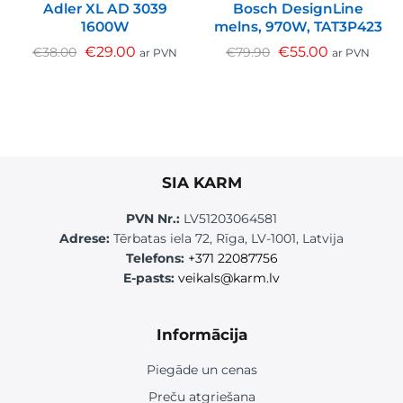
Adler XL AD 3039
Bosch DesignLine
1600W
melns, 970W, TAT3P423
€
29.00
€
55.00
€
38.00
€
79.90
ar PVN
ar PVN
SIA KARM
PVN Nr.:
LV51203064581
Adrese:
Tērbatas iela 72, Rīga, LV-1001, Latvija
Telefons:
+371 22087756
E-pasts:
veikals@karm.lv
Informācija
Piegāde un cenas
Preču atgriešana