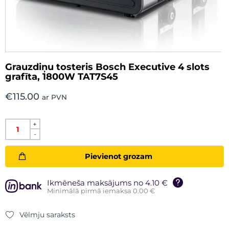
Grauzdiņu tosteris Bosch Executive 4 slots
grafīta, 1800W TAT7S45
€
115.00
ar PVN
+
-
Pievienot grozam
Ikmēneša maksājums no 4.10 €
Minimālā pirmā iemaksa 0.00 €
Vēlmju saraksts