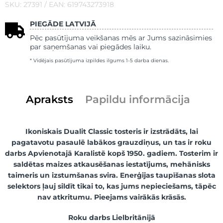
SKU: 27391 / EAN: 619743273918
PIEGĀDE LATVIJĀ
Pēc pasūtījuma veikšanas mēs ar Jums sazināsimies
par saņemšanas vai piegādes laiku.
* Vidējais pasūtījuma izpildes ilgums 1-5 darba dienas.
Apraksts
Papildu informācija
Ikoniskais Dualit Classic tosteris ir izstrādāts, lai
pagatavotu pasaulē labākos grauzdiņus, un tas ir roku
darbs Apvienotajā Karalistē kopš 1950. gadiem. Tosterim ir
saldētas maizes atkausēšanas iestatījums, mehānisks
taimeris un izstumšanas svira. Enerģijas taupīšanas slota
selektors ļauj sildīt tikai to, kas jums nepieciešams, tāpēc
nav atkritumu. Pieejams vairākās krāsās.
Roku darbs Lielbritānijā