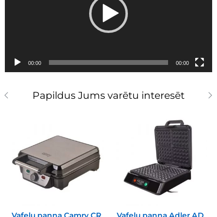
00:00
00:00
Papildus Jums varētu interesēt
Vafeļu panna Camry CR
Vafeļu panna Adler AD