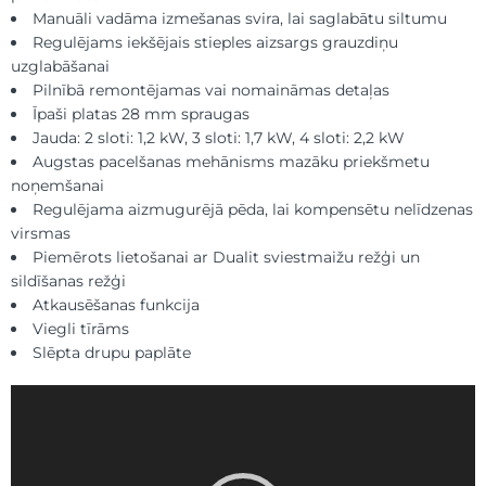
Manuāli vadāma izmešanas svira, lai saglabātu siltumu
Regulējams iekšējais stieples aizsargs grauzdiņu
uzglabāšanai
Pilnībā remontējamas vai nomaināmas detaļas
Īpaši platas 28 mm spraugas
Jauda: 2 sloti: 1,2 kW, 3 sloti: 1,7 kW, 4 sloti: 2,2 kW
Augstas pacelšanas mehānisms mazāku priekšmetu
noņemšanai
Regulējama aizmugurējā pēda, lai kompensētu nelīdzenas
virsmas
Piemērots lietošanai ar Dualit sviestmaižu režģi un
sildīšanas režģi
Atkausēšanas funkcija
Viegli tīrāms
Slēpta drupu paplāte
Video
atskaņotājs