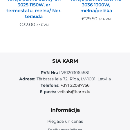
3025 1150W, ar
3036 1300W,
termostatu, melna/ Ner.
melna/pelēka
tērauda
€
29.50
ar PVN
€
32.00
ar PVN
SIA KARM
PVN Nr.:
LV51203064581
Adrese:
Tērbatas iela 72, Rīga, LV-1001, Latvija
Telefons:
+371 22087756
E-pasts:
veikals@karm.lv
Informācija
Piegāde un cenas
Preču atgriešana