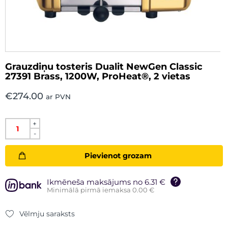
Grauzdiņu tosteris Dualit NewGen Classic
27391 Brass, 1200W, ProHeat®, 2 vietas
€
274.00
ar PVN
+
-
Pievienot grozam
Ikmēneša maksājums no 6.31 €
Minimālā pirmā iemaksa 0.00 €
Vēlmju saraksts