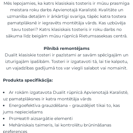
Mēs lepojamies, ka katrs klasiskais tosteris ir mūsu prasmīga
meistara roku darbs Apvienotajā Karalistē. Kvalitāte un
uzmanība detaļām ir ārkārtīgi svarīga, tāpēc katra tostera
pamatplāksnē ir iegravēts montētāja vārds. Kas uzbūvēja
tavu tosteri? Katrs klasiskais tosteris ir roku darbs no
sākuma līdz beigām mūsu rūpnīcā Rietumsaseksas centrā.
Pilnībā remontējams
Dualit klasiskie tosteri ir pazīstami ar savām spēcīgajām un
izturīgajām īpašībām. Tosteri ir izgatavoti tā, lai tie kalpotu,
un vajadzības gadījumā tos var viegli salabot vai nomainīt.
Produkta specifikācija:
Ar rokām izgatavota Dualit rūpnīcā Apvienotajā Karalistē,
uz pamatplāksnes ir katra montētāja vārds
Energoefektīva grauzdēšana – grauzdējiet tikai to, kas
jums nepieciešams
ProHeat® aizsargātie elementi
Mehāniskais taimeris, lai kontrolētu brūnināšanas
preferences