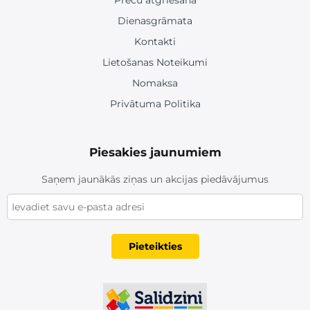
Dienasgrāmata
Kontakti
Lietošanas Noteikumi
Nomaksa
Privātuma Politika
Piesakies jaunumiem
Saņem jaunākās ziņas un akcijas piedāvājumus
a
d
r
Pieteikties
e
s
e
E
-