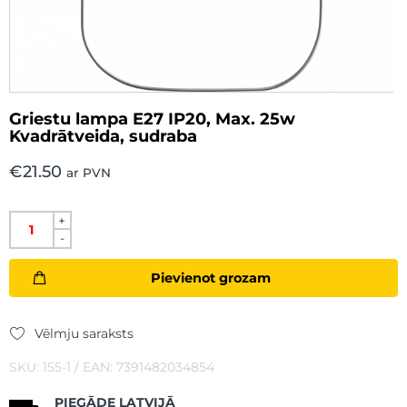
Griestu lampa E27 IP20, Max. 25w
Kvadrātveida, sudraba
€
21.50
ar PVN
+
-
Pievienot grozam
Vēlmju saraksts
SKU: 155-1 / EAN: 7391482034854
PIEGĀDE LATVIJĀ