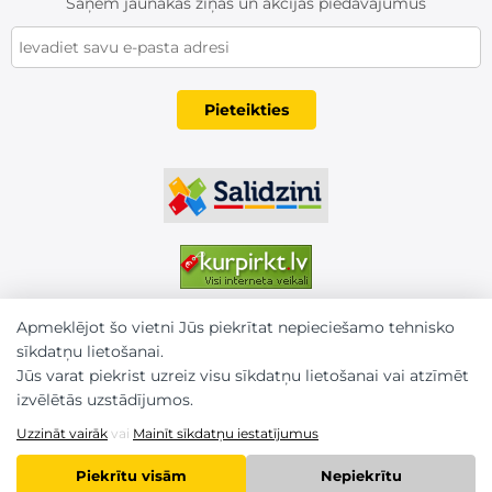
Saņem jaunākās ziņas un akcijas piedāvājumus
Pieteikties
Apmeklējot šo vietni Jūs piekrītat nepieciešamo tehnisko
sīkdatņu lietošanai.
Jūs varat piekrist uzreiz visu sīkdatņu lietošanai vai atzīmēt
izvēlētās uzstādījumos.
Uzzināt vairāk
vai
Mainīt sīkdatņu iestatījumus
2026 © Karm.lv. Visas tiesības aizsargātas
Piekrītu visām
Nepiekrītu