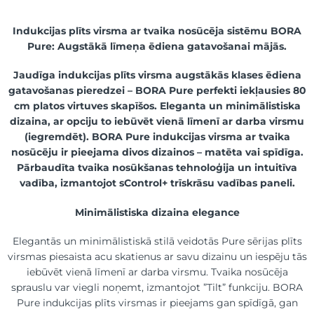
Indukcijas plīts virsma ar tvaika nosūcēja sistēmu BORA
Pure: Augstākā līmeņa ēdiena gatavošanai mājās.
Jaudīga indukcijas plīts virsma augstākās klases ēdiena
gatavošanas pieredzei – BORA Pure perfekti iekļausies 80
cm platos virtuves skapīšos.
Eleganta un minimālistiska
dizaina, ar opciju to iebūvēt vienā līmenī ar darba virsmu
(iegremdēt).
BORA Pure indukcijas virsma ar tvaika
nosūcēju ir pieejama divos dizainos – matēta vai spīdīga.
Pārbaudīta tvaika nosūkšanas tehnoloģija un intuitīva
vadība, izmantojot sControl+ trīskrāsu vadības paneli.
Minimālistiska dizaina elegance
Elegantās un minimālistiskā stilā veidotās Pure sērijas plīts
virsmas piesaista acu skatienus ar savu dizainu un iespēju tās
iebūvēt vienā līmenī ar darba virsmu. Tvaika nosūcēja
sprauslu var viegli noņemt, izmantojot ”Tilt” funkciju. BORA
Pure indukcijas plīts virsmas ir pieejams gan spīdīgā, gan