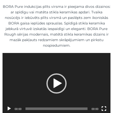
BORA Pure indukcijas plīts virsma ir pieejama divos dizainos:
ar spīdīgu vai matēta stikla keramikas apdari. Tvaika
nosūcējs ir iebūvēts plīts virsmā un paslēpts zem ikoniskās
BORA gaisa ieplūdes sprauslas. Spīdīgā stikla keramika
jebkurā virtuvē izskatās iespaidīgi un eleganti. BORA Pure
Rough sērijas modernais, matētā stikla keramikas dizains ir
mazāk pakļauts redzamiem skrāpējumiem un pirkstu
nospiedumiem.
Video
atskaņotājs
00:00
00:00