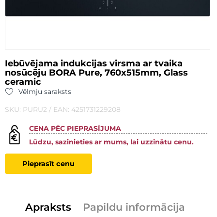
Iebūvējama indukcijas virsma ar tvaika
nosūcēju BORA Pure, 760x515mm, Glass
ceramic
Vēlmju saraksts
SKU: PURU2 / EAN: 4251731229208
CENA PĒC PIEPRASĪJUMA
Lūdzu, sazinieties ar mums, lai uzzinātu cenu.
Pieprasīt cenu
Apraksts
Papildu informācija