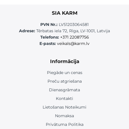
SIA KARM
PVN Nr.:
LV51203064581
Adrese:
Tērbatas iela 72, Rīga, LV-1001, Latvija
Telefons:
+371 22087756
E-pasts:
veikals@karm.lv
Informācija
Piegāde un cenas
Preču atgriešana
Dienasgrāmata
Kontakti
Lietošanas Noteikumi
Nomaksa
Privātuma Politika