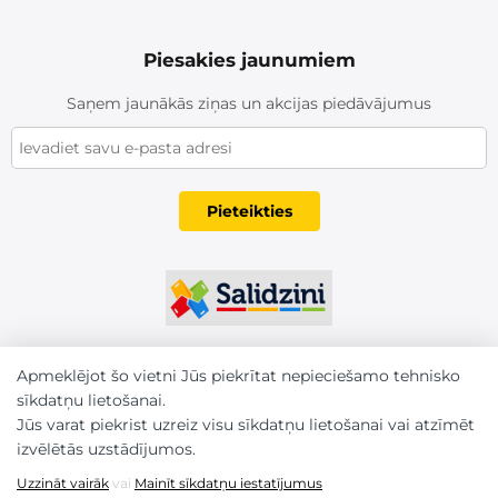
Piesakies jaunumiem
Saņem jaunākās ziņas un akcijas piedāvājumus
Pieteikties
Apmeklējot šo vietni Jūs piekrītat nepieciešamo tehnisko
sīkdatņu lietošanai.
Jūs varat piekrist uzreiz visu sīkdatņu lietošanai vai atzīmēt
izvēlētās uzstādījumos.
Uzzināt vairāk
vai
Mainīt sīkdatņu iestatījumus