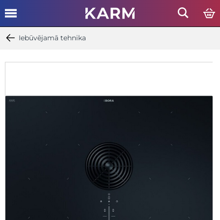
Iebūvējamā tehnika