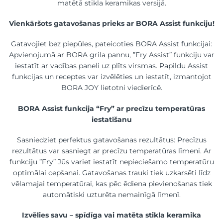
matētā stikla keramikas versijā.
Vienkāršots gatavošanas prieks ar BORA Assist funkciju!
Gatavojiet bez piepūles, pateicoties BORA Assist funkcijai:
Apvienojumā ar BORA grila pannu, ”Fry Assist” funkciju var
iestatīt ar vadības paneli uz plīts virsmas. Papildu Assist
funkcijas un receptes var izvēlēties un iestatīt, izmantojot
BORA JOY lietotni viedierīcē.
BORA Assist funkcija “Fry” ar precīzu temperatūras
iestatīšanu
Sasniedziet perfektus gatavošanas rezultātus: Precīzus
rezultātus var sasniegt ar precīzu temperatūras līmeni. Ar
funkciju ”Fry” Jūs variet iestatīt nepieciešamo temperatūru
optimālai cepšanai. Gatavošanas trauki tiek uzkarsēti līdz
vēlamajai temperatūrai, kas pēc ēdiena pievienošanas tiek
automātiski uzturēta nemainīgā līmenī.
Izvēlies savu – spīdīga vai matēta stikla keramika