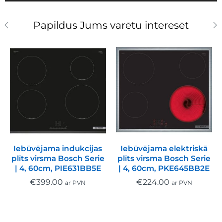
Papildus Jums varētu interesēt
Iebūvējama indukcijas
Iebūvējama elektriskā
plīts virsma Bosch Serie
plīts virsma Bosch Serie
| 4, 60cm, PIE631BB5E
| 4, 60cm, PKE645BB2E
€
399.00
€
224.00
ar PVN
ar PVN