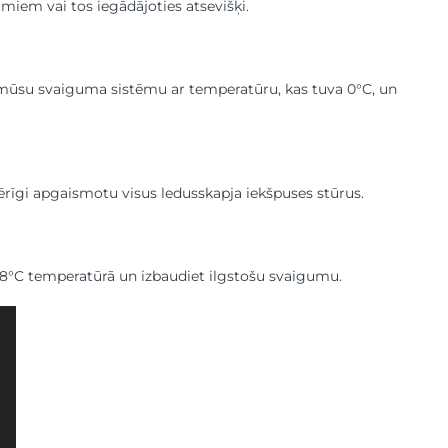
umiem vai tos iegādājoties atsevišķi.
 mūsu svaiguma sistēmu ar temperatūru, kas tuva 0°C, un
īgi apgaismotu visus ledusskapja iekšpuses stūrus.
-18°C temperatūrā un izbaudiet ilgstošu svaigumu.