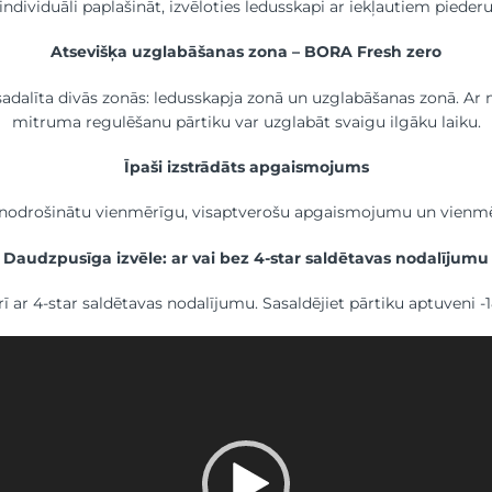
dividuāli paplašināt, izvēloties ledusskapi ar iekļautiem pieder
Atsevišķa uzglabāšanas zona – BORA Fresh zero
sadalīta divās zonās: ledusskapja zonā un uzglabāšanas zonā. Ar
mitruma regulēšanu pārtiku var uzglabāt svaigu ilgāku laiku.
Īpaši izstrādāts apgaismojums
 nodrošinātu vienmērīgu, visaptverošu apgaismojumu un vienmēr
Daudzpusīga izvēle: ar vai bez 4-star saldētavas nodalījumu
ī ar 4-star saldētavas nodalījumu. Sasaldējiet pārtiku aptuveni 
deo
skaņotājs