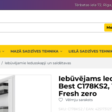
Tērbatas iela 72, Rīga
Me
S
MAZĀ SADZĪVES TEHNIKA
LIELĀ SADZĪVES TEHNI
/
Iebūvējamie ledusskapji un saldētavas
Iebūvējams le
Best C178KS2,
Fresh zero
Vēlmju saraksts
SKU: C178KS2 / EAN: 425173121