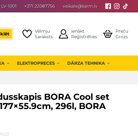
, LV-1001
+371 22087756
veikals@karm.lv
Vēlmju
Ienākt
Preču
klēt
Saraksts
Reģistrēties
Grozs
KA
ELEKTROPRECES
DĀRZA TEHNIKA
dusskapis BORA Cool set
 177×55.9cm, 296l, BORA
7922