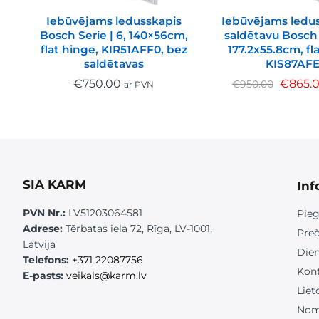
Iebūvējams ledusskapis
Iebūvējams ledus
Bosch Serie | 6, 140×56cm,
saldētavu Bosch S
flat hinge, KIR51AFF0, bez
177.2x55.8cm, fl
saldētavas
KIS87AF
€
750.00
€
865.
€
950.00
ar PVN
SIA KARM
Inf
PVN Nr.:
LV51203064581
Pieg
Adrese:
Tērbatas iela 72, Rīga, LV-1001,
Preč
Latvija
Die
Telefons:
+371 22087756
Kont
E-pasts:
veikals@karm.lv
Liet
Nom