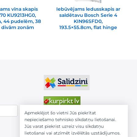
ams vīna skapis
Iebūvējams ledusskapis ar
 70 KU9213HG0,
saldētavu Bosch Serie 4
, 44 pudelēm, 38
KIN96SFD0,
1
r divām zonām
193.5×55.8cm, flat hinge
Apmeklējot šo vietni Jūs piekrītat
nepieciešamo tehnisko sīkdatņu lietošanai.
Jūs varat piekrist uzreiz visu sīkdatņu
lietošanai vai atzīmēt izvēlētās uzstādījumos.