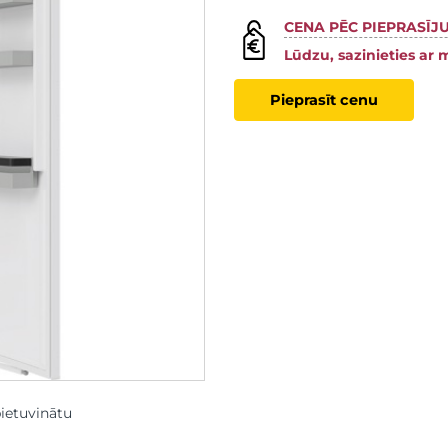
CENA PĒC PIEPRASĪJ
Lūdzu, sazinieties ar 
Pieprasīt cenu
pietuvinātu