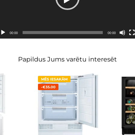
00:00
00:00
Papildus Jums varētu interesēt
MĒS IESAKĀM
-€35.00