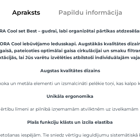
Apraksts
Papildu informācija
A Cool set Best – gudrai, labi organizētai pārtikas atdzesēša
BORA Cool iebūvējamo ledusskapi. Augstākās kvalitātes dizai
ā gaisā, pateicoties optimālai gaisa cirkulācijai un smaku filt
ācijās, lai Jūs varētu izvēlēties atbilstoši individuālajām va
Augstas kvalitātes dizains
ka un metāla elementi un izsmalcināti pelēkie toņi, kas kalpo kā
Unikāla ergonomika
rtību līmeni ar pilnībā izņemamām atvilktnēm uz izvelkamām paplā
Plašs funkciju klāsts un izcila elastība
lietošanas iespējām. Tie sniedz vērtīgu ieguldījumu sistemātiskā