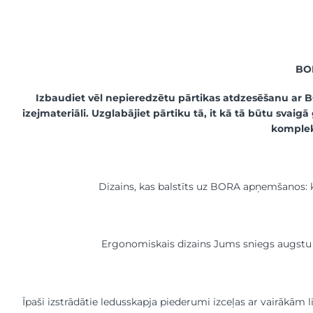
BOR
Izbaudiet vēl nepieredzētu pārtikas atdzesēšanu ar 
izejmateriāli. Uzglabājiet pārtiku tā, it kā tā būtu svaig
komplekt
Dizains, kas balstīts uz BORA apņemšanos: ko
Ergonomiskais dizains Jums sniegs augstu ē
Īpaši izstrādātie ledusskapja piederumi izceļas ar vairākām 