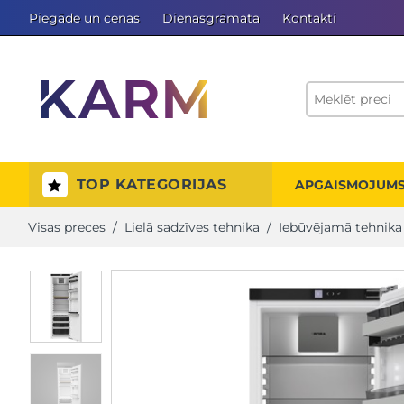
Piegāde un cenas
Dienasgrāmata
Kontakti
TOP KATEGORIJAS
APGAISMOJUM
Visas preces
/
Lielā sadzīves tehnika
/
Iebūvējamā tehnika