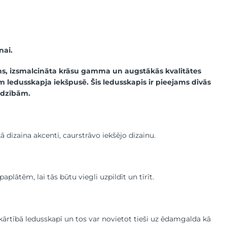
nai.
ns, izsmalcināta krāsu gamma un augstākās kvalitātes
ram ledusskapja iekšpusē. Šis ledusskapis ir pieejams divās
jadzībām.
 dizaina akcenti, caurstrāvo iekšējo dizainu.
tēm, lai tās būtu viegli uzpildīt un tīrīt.
 kārtībā ledusskapī un tos var novietot tieši uz ēdamgalda kā