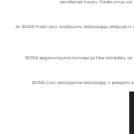
servēšanas trauku. Piederumus var in
Ar BORA Fresh zero nodalījumu ledusskapja iekšpuse ir 
BORA apgaismojuma koncepcija tika izstrādāta, lai
BORA Cool iebūvējamie ledusskapji ir pieejami ar
Vi
at