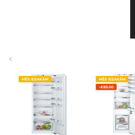
MĒS IESAKĀM
MĒS IESAKĀM
-€85.00