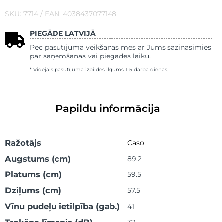
SKU: 7714 / EAN: 4038437077148
PIEGĀDE LATVIJĀ
Pēc pasūtījuma veikšanas mēs ar Jums sazināsimies
par saņemšanas vai piegādes laiku.
* Vidējais pasūtījuma izpildes ilgums 1-5 darba dienas.
Papildu informācija
Ražotājs
Caso
Augstums (cm)
89.2
Platums (cm)
59.5
Dziļums (cm)
57.5
Vīnu pudeļu ietilpība (gab.)
41