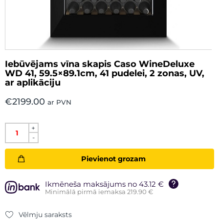
Iebūvējams vīna skapis Caso WineDeluxe
WD 41, 59.5×89.1cm, 41 pudelei, 2 zonas, UV,
ar aplikāciju
€
2199.00
ar PVN
+
-
Pievienot grozam
Ikmēneša maksājums no 43.12 €
Minimālā pirmā iemaksa 219.90 €
Vēlmju saraksts