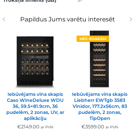
Trokšņa līmenis (dB)
37
Papildus Jums varētu interesēt
MĒS IESAKĀM
Iebūvējams vīna skapis
Iebūvējams vīna skapis
Caso WineDeluxe WDU
Liebherr EWTgb 3583
36, 59.5×81.9cm, 36
Vinidor, 177.2x56cm, 83
pudelēm, 2 zonas, UV, ar
pudelēm, 2 zonas,
aplikāciju
TipOpen
€
2149.00
€
3599.00
ar PVN
ar PVN