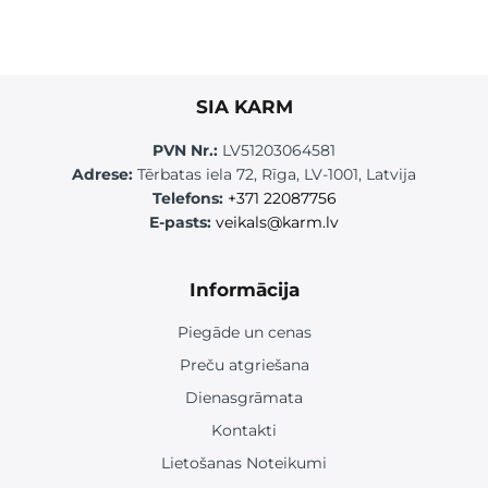
SIA KARM
PVN Nr.:
LV51203064581
Adrese:
Tērbatas iela 72, Rīga, LV-1001, Latvija
Telefons:
+371 22087756
E-pasts:
veikals@karm.lv
Informācija
Piegāde un cenas
Preču atgriešana
Dienasgrāmata
Kontakti
Lietošanas Noteikumi