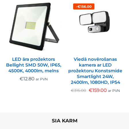
-€156.00
LED āra prožektors
Viedā novērošanas
Bellight SMD 50W, IP65,
kamera ar LED
4500K, 4000lm, melns
prožektoru Konstsmide
Smartlight 24W,
€
12.80
ar PVN
2400lm, 1080HD, IP54
€
159.00
€
315.00
ar PVN
SIA KARM