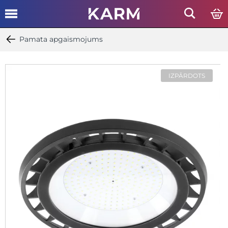
Pamata apgaismojums
IZPĀRDOTS