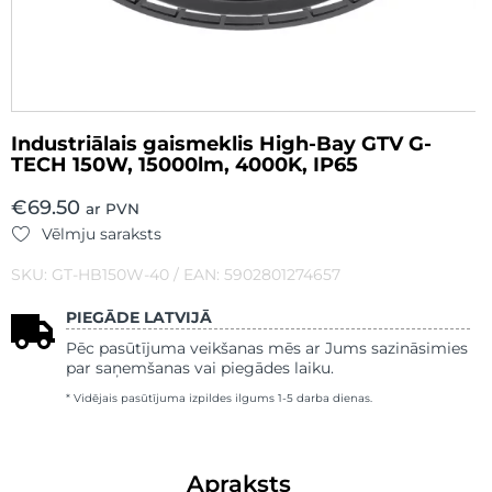
Industriālais gaismeklis High-Bay GTV G-
TECH 150W, 15000lm, 4000K, IP65
€
69.50
ar PVN
Vēlmju saraksts
SKU: GT-HB150W-40 / EAN: 5902801274657
PIEGĀDE LATVIJĀ
Pēc pasūtījuma veikšanas mēs ar Jums sazināsimies
par saņemšanas vai piegādes laiku.
* Vidējais pasūtījuma izpildes ilgums 1-5 darba dienas.
Apraksts