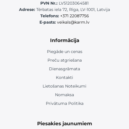
PVN Nr.:
LV51203064581
Adrese:
Tērbatas iela 72, Rīga, LV-1001, Latvija
Telefons:
+371 22087756
E-pasts:
veikals@karm.lv
Informācija
Piegāde un cenas
Preču atgriešana
Dienasgrāmata
Kontakti
Lietošanas Noteikumi
Nomaksa
Privātuma Politika
Piesakies jaunumiem