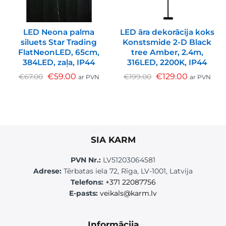
LED Neona palma
LED āra dekorācija koks
siluets Star Trading
Konstsmide 2-D Black
FlatNeonLED, 65cm,
tree Amber, 2.4m,
384LED, zaļa, IP44
316LED, 2200K, IP44
€
59.00
€
129.00
€
67.00
€
199.00
ar PVN
ar PVN
SIA KARM
PVN Nr.:
LV51203064581
Adrese:
Tērbatas iela 72, Rīga, LV-1001, Latvija
Telefons:
+371 22087756
E-pasts:
veikals@karm.lv
Informācija