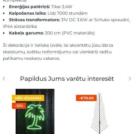
Enerģijas patēriņš:
Tikai 3,4W
Kalpošanas laiks:
Līdz 7000 stundām
Strāvas transformators:
31V DC 3.6W ar Schuko spraudni,
IP44 aizsardzība
Kabeļa garums:
300 cm (PVC materiāls)
Šī dekorācija ir lieliska izvēle, lai akcentētu jūsu dārza
skaistumu, svētku noformējumu vai vienkārši radītu
patīkamu noskaņu vakaros.
Papildus Jums varētu interesēt
MĒS IESAKĀM
-€70.00
-12%