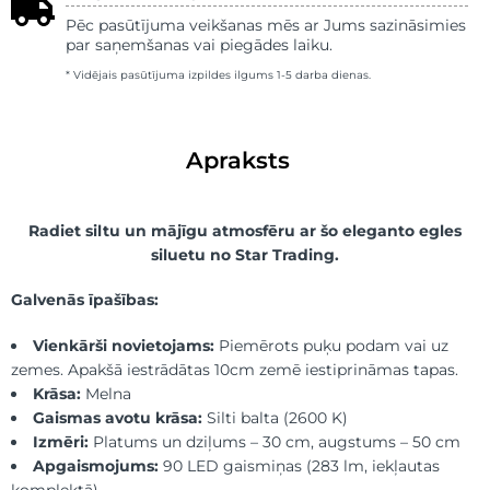
Pēc pasūtījuma veikšanas mēs ar Jums sazināsimies
par saņemšanas vai piegādes laiku.
* Vidējais pasūtījuma izpildes ilgums 1-5 darba dienas.
Apraksts
Radiet siltu un mājīgu atmosfēru ar šo eleganto egles
siluetu no Star Trading.
Galvenās īpašības:
Vienkārši novietojams:
Piemērots puķu podam vai uz
zemes. Apakšā iestrādātas 10cm zemē iestiprināmas tapas.
Krāsa:
Melna
Gaismas avotu krāsa:
Silti balta (2600 K)
Izmēri:
Platums un dziļums – 30 cm, augstums – 50 cm
Apgaismojums:
90 LED gaismiņas (283 lm, iekļautas
komplektā)