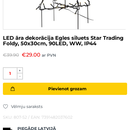
LED āra dekorācija Egles siluets Star Trading
Foldy, 50x30cm, 90LED, WW, IP44
€
29.00
€
39.90
ar PVN
+
-
Pievienot grozam
Vēlmju saraksts
SKU: 807-52 / EAN: 7391482037602
PIEGĀDE LATVIJĀ