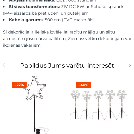
Strāvas transformators:
31V DC 6W ar Schuko spraudni,
IP44 aizsardzība pret ūdeni un putekļiem
Kabeļa garums:
500 cm (PVC materiāls)
Šī dekorācija ir lieliska izvēle, lai radītu mājīgu un siltu
atmosfēru jūsu dārza ballītēm, Ziemassvētku dekorācijām vai
ikdienas vakariem.
Papildus Jums varētu interesēt
-22%
-40%