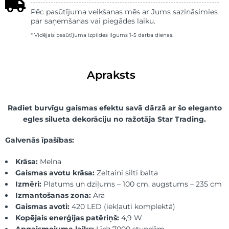
Pēc pasūtījuma veikšanas mēs ar Jums sazināsimies
par saņemšanas vai piegādes laiku.
* Vidējais pasūtījuma izpildes ilgums 1-5 darba dienas.
Apraksts
Radiet burvīgu gaismas efektu savā dārzā ar šo eleganto
egles silueta dekorāciju no ražotāja Star Trading.
Galvenās īpašības:
Krāsa:
Melna
Gaismas avotu krāsa:
Zeltaini silti balta
Izmēri:
Platums un dziļums – 100 cm, augstums – 235 cm
Izmantošanas zona:
Ārā
Gaismas avoti:
420 LED (iekļauti komplektā)
Kopējais enerģijas patēriņš:
4,9 W
Apgaismojuma laiks:
Līdz 7000 stundām