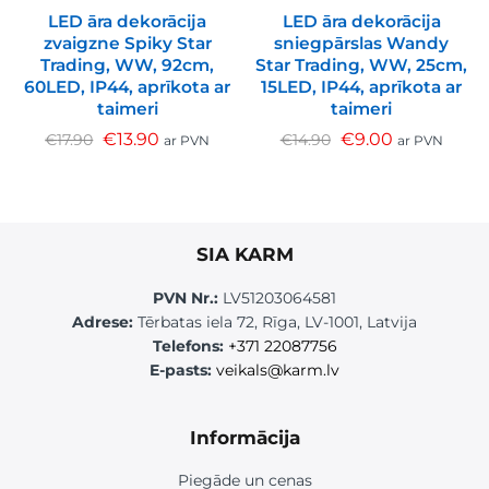
LED āra dekorācija
LED āra dekorācija
zvaigzne Spiky Star
sniegpārslas Wandy
Trading, WW, 92cm,
Star Trading, WW, 25cm,
60LED, IP44, aprīkota ar
15LED, IP44, aprīkota ar
taimeri
taimeri
€
13.90
€
9.00
€
17.90
€
14.90
ar PVN
ar PVN
SIA KARM
PVN Nr.:
LV51203064581
Adrese:
Tērbatas iela 72, Rīga, LV-1001, Latvija
Telefons:
+371 22087756
E-pasts:
veikals@karm.lv
Informācija
Piegāde un cenas