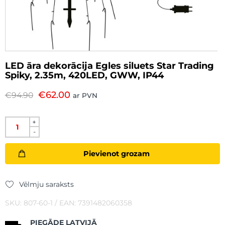
LED āra dekorācija Egles siluets Star Trading
Spiky, 2.35m, 420LED, GWW, IP44
€
62.00
€
94.90
ar PVN
+
-
Pievienot grozam
Vēlmju saraksts
SKU: 807-60-1 / EAN: 7391482060358
PIEGĀDE LATVIJĀ