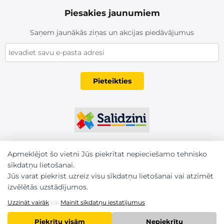
Piesakies jaunumiem
Saņem jaunākās ziņas un akcijas piedāvājumus
Pieteikties
Apmeklējot šo vietni Jūs piekrītat nepieciešamo tehnisko
sīkdatņu lietošanai.
Jūs varat piekrist uzreiz visu sīkdatņu lietošanai vai atzīmēt
izvēlētās uzstādījumos.
Uzzināt vairāk
vai
Mainīt sīkdatņu iestatījumus
Piekrītu visām
Nepiekrītu