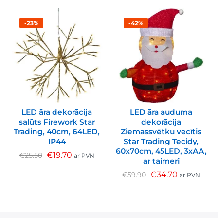
-23%
-42%
LED āra dekorācija
LED āra auduma
salūts Firework Star
dekorācija
Trading, 40cm, 64LED,
Ziemassvētku vecītis
IP44
Star Trading Tecidy,
60x70cm, 45LED, 3xAA,
€
19.70
€
25.50
ar PVN
ar taimeri
€
34.70
€
59.90
ar PVN