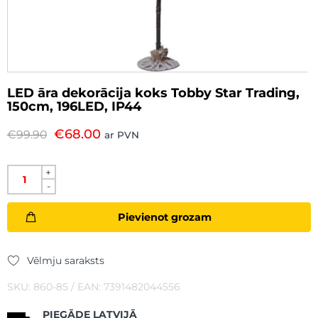
LED āra dekorācija koks Tobby Star Trading,
150cm, 196LED, IP44
€
68.00
€
99.90
ar PVN
+
-
Pievienot grozam
Vēlmju saraksts
SKU: 860-85 / EAN: 7391482044556
PIEGĀDE LATVIJĀ