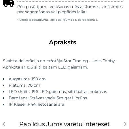
Pēc pasūtījuma veikšanas mēs ar Jums sazināsimies
par saņemšanas vai piegādes laiku.
* Vidējais pasūtījuma izpildes ilgums 1-5 darba dienas.
Apraksts
Skaista dekorācija no ražotāja Star Trading – koks Tobby.
Aprīkota ar 196 silti baltām LED gaismām.
Augstums: 150 cm
Platums: 70 cm
LED skaits: 196 LED gaismas, silti baltas nokrāsas
Barošana: Strāvas vads, 5m garš, brūns
IP Klase: IP44, lietošanai ārā
Papildus Jums varētu interesēt