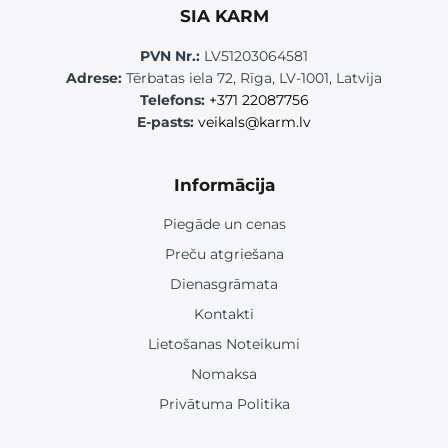
SIA KARM
PVN Nr.:
LV51203064581
Adrese:
Tērbatas iela 72, Rīga, LV-1001, Latvija
Telefons:
+371 22087756
E-pasts:
veikals@karm.lv
Informācija
Piegāde un cenas
Preču atgriešana
Dienasgrāmata
Kontakti
Lietošanas Noteikumi
Nomaksa
Privātuma Politika