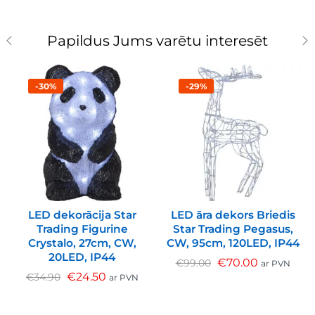
Papildus Jums varētu interesēt
-30%
-29%
LED dekorācija Star
LED āra dekors Briedis
Trading Figurine
Star Trading Pegasus,
Crystalo, 27cm, CW,
CW, 95cm, 120LED, IP44
20LED, IP44
€
70.00
€
99.00
ar PVN
€
24.50
€
34.90
ar PVN