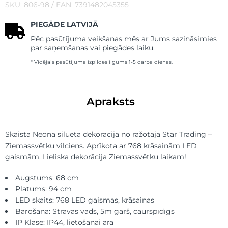
SKU: 806-98 / EAN: 7391482045355
PIEGĀDE LATVIJĀ
Pēc pasūtījuma veikšanas mēs ar Jums sazināsimies
par saņemšanas vai piegādes laiku.
* Vidējais pasūtījuma izpildes ilgums 1-5 darba dienas.
Apraksts
Skaista Neona silueta dekorācija no ražotāja Star Trading –
Ziemassvētku vilciens. Aprīkota ar 768 krāsainām LED
gaismām. Lieliska dekorācija Ziemassvētku laikam!
Augstums: 68 cm
Platums: 94 cm
LED skaits: 768 LED gaismas, krāsainas
Barošana: Strāvas vads, 5m garš, caurspīdīgs
IP Klase: IP44, lietošanai ārā