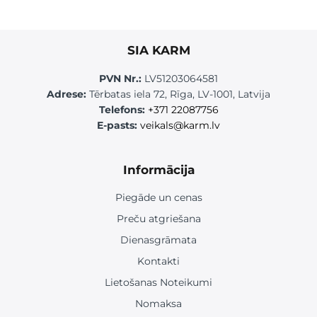
SIA KARM
PVN Nr.:
LV51203064581
Adrese:
Tērbatas iela 72, Rīga, LV-1001, Latvija
Telefons:
+371 22087756
E-pasts:
veikals@karm.lv
Informācija
Piegāde un cenas
Preču atgriešana
Dienasgrāmata
Kontakti
Lietošanas Noteikumi
Nomaksa