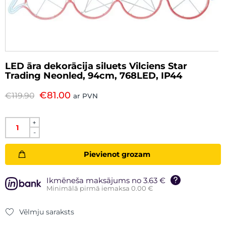
LED āra dekorācija siluets Vilciens Star
Trading Neonled, 94cm, 768LED, IP44
€
81.00
€
119.90
ar PVN
+
-
Pievienot grozam
Ikmēneša maksājums no 3.63 €
Minimālā pirmā iemaksa 0.00 €
Vēlmju saraksts