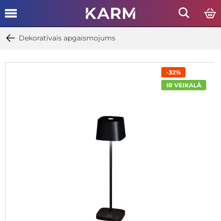
Dekoratīvais apgaismojums
-32%
IR VEIKALĀ