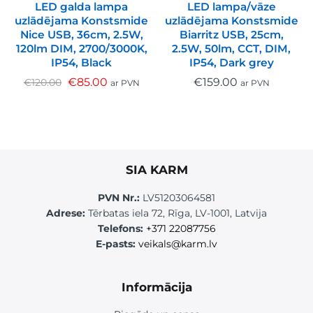
LED galda lampa
LED lampa/vāze
uzlādējama Konstsmide
uzlādējama Konstsmide
Nice USB, 36cm, 2.5W,
Biarritz USB, 25cm,
120lm DIM, 2700/3000K,
2.5W, 50lm, CCT, DIM,
IP54, Black
IP54, Dark grey
€
85.00
€
159.00
€
120.00
ar PVN
ar PVN
SIA KARM
PVN Nr.:
LV51203064581
Adrese:
Tērbatas iela 72, Rīga, LV-1001, Latvija
Telefons:
+371 22087756
E-pasts:
veikals@karm.lv
Informācija