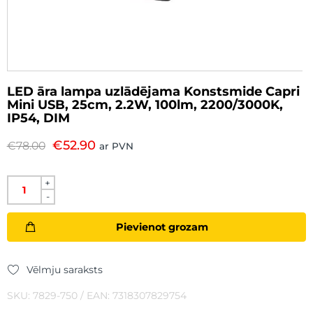
LED āra lampa uzlādējama Konstsmide Capri
Mini USB, 25cm, 2.2W, 100lm, 2200/3000K,
IP54, DIM
€
52.90
€
78.00
ar PVN
+
-
Pievienot grozam
Vēlmju saraksts
SKU: 7829-750 / EAN: 7318307829754