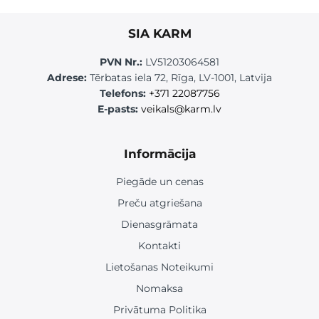
SIA KARM
PVN Nr.:
LV51203064581
Adrese:
Tērbatas iela 72, Rīga, LV-1001, Latvija
Telefons:
+371 22087756
E-pasts:
veikals@karm.lv
Informācija
Piegāde un cenas
Preču atgriešana
Dienasgrāmata
Kontakti
Lietošanas Noteikumi
Nomaksa
Privātuma Politika