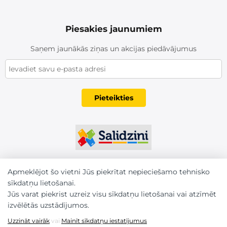
Piesakies jaunumiem
Saņem jaunākās ziņas un akcijas piedāvājumus
Pieteikties
Apmeklējot šo vietni Jūs piekrītat nepieciešamo tehnisko
sīkdatņu lietošanai.
Jūs varat piekrist uzreiz visu sīkdatņu lietošanai vai atzīmēt
izvēlētās uzstādījumos.
Uzzināt vairāk
vai
Mainīt sīkdatņu iestatījumus