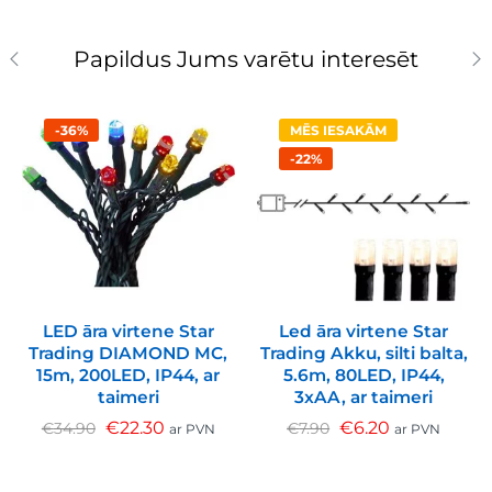
Papildus Jums varētu interesēt
-36%
MĒS IESAKĀM
-22%
LED āra virtene Star
Led āra virtene Star
Trading DIAMOND MC,
Trading Akku, silti balta,
15m, 200LED, IP44, ar
5.6m, 80LED, IP44,
taimeri
3xAA, ar taimeri
€
22.30
€
6.20
€
34.90
€
7.90
ar PVN
ar PVN