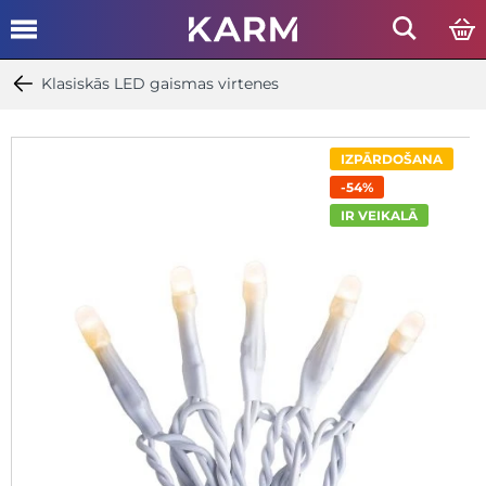
Klasiskās LED gaismas virtenes
IZPĀRDOŠANA
-54%
IR VEIKALĀ