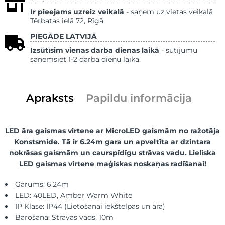
Ir pieejams uzreiz veikalā
- saņem uz vietas veikalā
Tērbatas ielā 72, Rīgā.
PIEGĀDE LATVIJĀ
Izsūtīsim vienas darba dienas laikā
- sūtījumu
saņemsiet 1-2 darba dienu laikā.
Apraksts
Papildu informācija
LED āra gaismas virtene ar MicroLED gaismām no ražotāja
Konstsmide. Tā ir 6.24m gara un apveltīta ar dzintara
nokrāsas gaismām un caurspīdīgu strāvas vadu. Lieliska
LED gaismas virtene maģiskas noskaņas radīšanai!
Garums: 6.24m
LED: 40LED, Amber Warm White
IP Klase: IP44 (Lietošanai iekštelpās un ārā)
Barošana: Strāvas vads, 10m