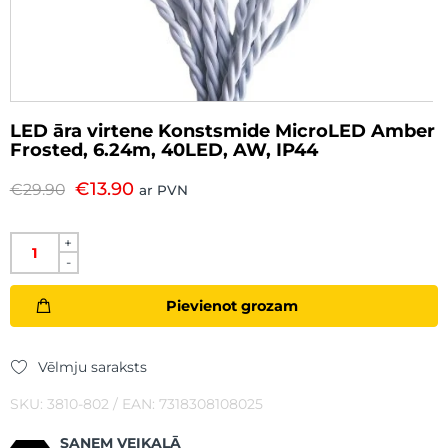
LED āra virtene Konstsmide MicroLED Amber
Frosted, 6.24m, 40LED, AW, IP44
€
13.90
€
29.90
ar PVN
+
-
Pievienot grozam
Vēlmju saraksts
SKU: 3810-802 / EAN: 7318308108025
SAŅEM VEIKALĀ