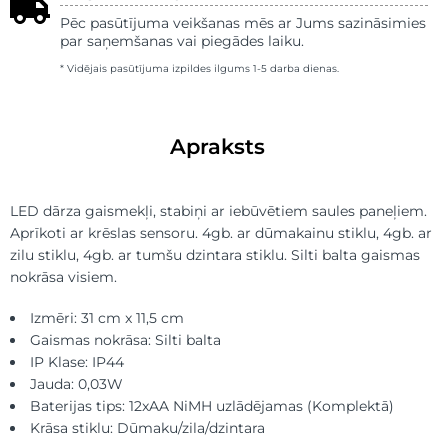
Pēc pasūtījuma veikšanas mēs ar Jums sazināsimies
par saņemšanas vai piegādes laiku.
* Vidējais pasūtījuma izpildes ilgums 1-5 darba dienas.
Apraksts
LED dārza gaismekļi, stabiņi ar iebūvētiem saules paneļiem.
Aprīkoti ar krēslas sensoru. 4gb. ar dūmakainu stiklu, 4gb. ar
zilu stiklu, 4gb. ar tumšu dzintara stiklu. Silti balta gaismas
nokrāsa visiem.
Izmēri: 31 cm x 11,5 cm
Gaismas nokrāsa: Silti balta
IP Klase: IP44
Jauda: 0,03W
Baterijas tips: 12xAA NiMH uzlādējamas (Komplektā)
Krāsa stiklu: Dūmaku/zila/dzintara