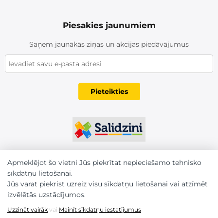
Piesakies jaunumiem
Saņem jaunākās ziņas un akcijas piedāvājumus
Pieteikties
Apmeklējot šo vietni Jūs piekrītat nepieciešamo tehnisko
sīkdatņu lietošanai.
Jūs varat piekrist uzreiz visu sīkdatņu lietošanai vai atzīmēt
izvēlētās uzstādījumos.
Uzzināt vairāk
vai
Mainīt sīkdatņu iestatījumus