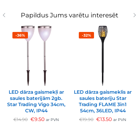
Papildus Jums varētu interesēt
-36%
-32%
LED dārza gaismekļi ar
LED dārza gaismeklis ar
saules baterijām 2gb.
saules bateriju Star
Star Trading Vigo 34cm,
Trading FLAME 3in1
CW, IP44
54cm, 36LED, IP44
€
9.50
€
13.50
€
14.90
€
19.90
ar PVN
ar PVN