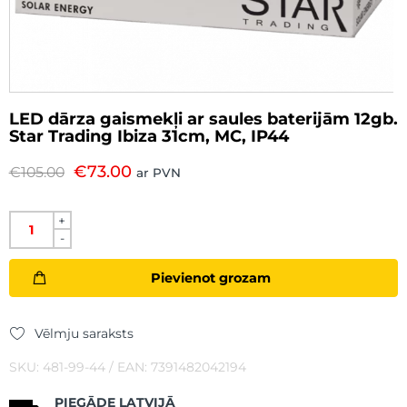
LED dārza gaismekļi ar saules baterijām 12gb.
Star Trading Ibiza 31cm, MC, IP44
€
73.00
€
105.00
ar PVN
+
-
Pievienot grozam
Vēlmju saraksts
SKU: 481-99-44 / EAN: 7391482042194
PIEGĀDE LATVIJĀ