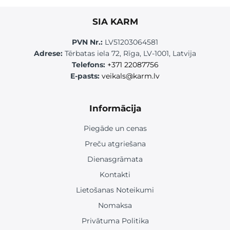
SIA KARM
PVN Nr.:
LV51203064581
Adrese:
Tērbatas iela 72, Rīga, LV-1001, Latvija
Telefons:
+371 22087756
E-pasts:
veikals@karm.lv
Informācija
Piegāde un cenas
Preču atgriešana
Dienasgrāmata
Kontakti
Lietošanas Noteikumi
Nomaksa
Privātuma Politika