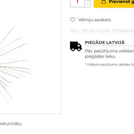
Pievienot 
-
Vēlmju saraksts
SKU: 710-05-1 / EAN: 73914820
PIEGĀDE LATVIJĀ
Pēc pasūtījuma veikšan
piegādes laiku.
* Vidējais pasūtījuma izpildes i
pietuvinātu