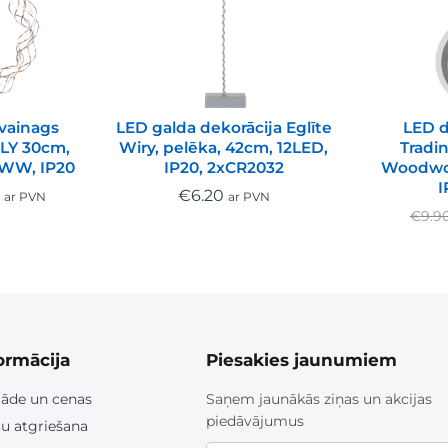
 vainags
LED galda dekorācija Eglīte
LED d
RLY 30cm,
Wiry, pelēka, 42cm, 12LED,
Tradin
 WW, IP20
IP20, 2xCR2032
Woodwor
I
0
€
6.20
ar PVN
ar PVN
€
9.9
ormācija
Piesakies jaunumiem
āde un cenas
Saņem jaunākās ziņas un akcijas
piedāvājumus
u atgriešana