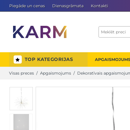
Piegāde un cenas
Dienasgrāmata
Kontakti
TOP KATEGORIJAS
APGAISMOJUM
Visas preces
/
Apgaismojums
/
Dekoratīvais apgaismoju