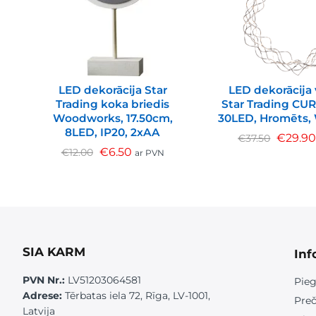
LED dekorācija Star
LED dekorācija
Trading koka briedis
Star Trading CU
Woodworks, 17.50cm,
30LED, Hromēts,
8LED, IP20, 2xAA
€
29.9
€
37.50
€
6.50
€
12.00
ar PVN
SIA KARM
Inf
PVN Nr.:
LV51203064581
Pieg
Adrese:
Tērbatas iela 72, Rīga, LV-1001,
Preč
Latvija