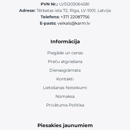
PVN Nr.:
LV51203064581
Adrese:
Tērbatas iela 72, Rīga, LV-1001, Latvija
Telefons:
+371 22087756
E-pasts:
veikals@karm.lv
Informācija
Piegāde un cenas
Preču atgriešana
Dienasgrāmata
Kontakti
Lietošanas Noteikumi
Nomaksa
Privātuma Politika
Piesakies jaunumiem