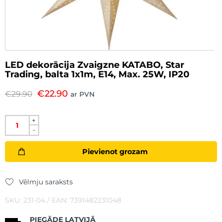
LED dekorācija Zvaigzne KATABO, Star
Trading, balta 1x1m, E14, Max. 25W, IP20
€
22.90
€
29.90
ar PVN
+
-
Pievienot grozam
Vēlmju saraksts
SKU: 231-04 / EAN: 7391482231048
PIEGĀDE LATVIJĀ