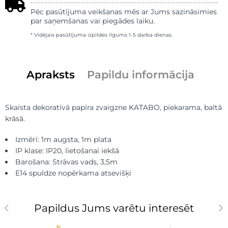
Pēc pasūtījuma veikšanas mēs ar Jums sazināsimies
par saņemšanas vai piegādes laiku.
* Vidējais pasūtījuma izpildes ilgums 1-5 darba dienas.
Apraksts
Papildu informācija
Skaista dekoratīvā papīra zvaigzne KATABO, piekarama, baltā
krāsā.
Izmēri: 1m augsta, 1m plata
IP klase: IP20, lietošanai iekšā
Barošana: Strāvas vads, 3,5m
E14 spuldze nopērkama atsevišķi
Papildus Jums varētu interesēt