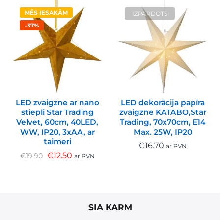
MĒS IESAKĀM
IZPĀRDOTS
-37%
LED zvaigzne ar nano
LED dekorācija papīra
stiepli Star Trading
zvaigzne KATABO,Star
Velvet, 60cm, 40LED,
Trading, 70x70cm, E14
WW, IP20, 3xAA, ar
Max. 25W, IP20
taimeri
€
16.70
ar PVN
€
12.50
€
19.90
ar PVN
SIA KARM