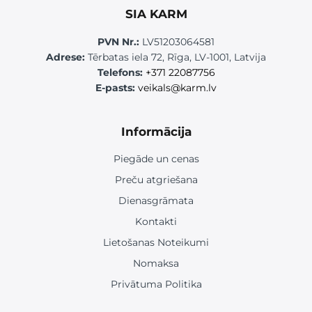
SIA KARM
PVN Nr.:
LV51203064581
Adrese:
Tērbatas iela 72, Rīga, LV-1001, Latvija
Telefons:
+371 22087756
E-pasts:
veikals@karm.lv
Informācija
Piegāde un cenas
Preču atgriešana
Dienasgrāmata
Kontakti
Lietošanas Noteikumi
Nomaksa
Privātuma Politika