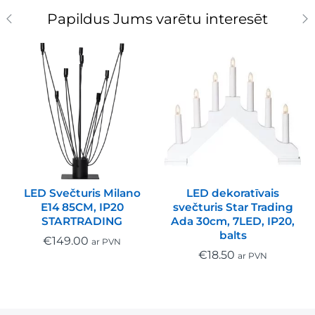
Papildus Jums varētu interesēt
LED Svečturis Milano
LED dekoratīvais
E14 85CM, IP20
svečturis Star Trading
STARTRADING
Ada 30cm, 7LED, IP20,
balts
€
149.00
ar PVN
€
18.50
ar PVN