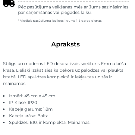
Pēc pasūtījuma veikšanas mēs ar Jums sazināsimies
par saņemšanas vai piegādes laiku.
* Vidējais pasūtījuma izpildes ilgums 1-5 darba dienas.
Apraksts
Stilīgs un moderns LED dekoratīvais svečturis Emma bēša
krāsā. Lieliski izskatīsies kā dekors uz palodzes vai plaukta
istabā. LED spuldzes komplektā ir iekļautas un tās ir
maināmas.
Izmēri: 45 cm x 45 cm
IP Klase: IP20
Kabeļa garums: 1,8m
Kabeļa krāsa: Balta
Spuldzes: E10, ir komplektā. Maināmas.