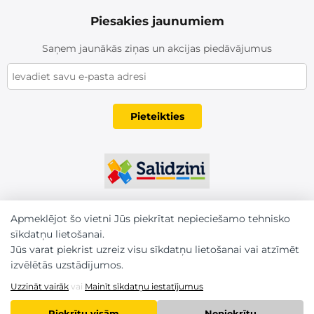
Piesakies jaunumiem
Saņem jaunākās ziņas un akcijas piedāvājumus
Pieteikties
Apmeklējot šo vietni Jūs piekrītat nepieciešamo tehnisko
sīkdatņu lietošanai.
Jūs varat piekrist uzreiz visu sīkdatņu lietošanai vai atzīmēt
izvēlētās uzstādījumos.
Uzzināt vairāk
vai
Mainīt sīkdatņu iestatījumus
Piekrītu visām
Nepiekrītu