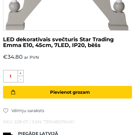
LED dekoratīvais svečturis Star Trading
Emma E10, 45cm, 7LED, IP20, bēšs
€
34.80
ar PVN
+
-
Pievienot grozam
Vēlmju saraksts
SKU: 228-07 / EAN: 7391482016461
PIEGĀDE LATVIJĀ