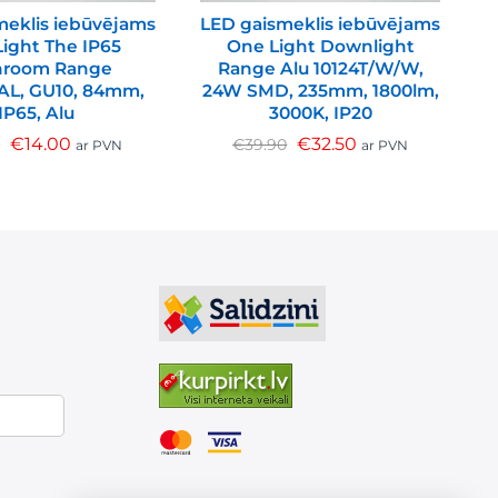
meklis iebūvējams
LED gaismeklis iebūvējams
L
ight The IP65
One Light Downlight
hroom Range
Range Alu 10124T/W/W,
/AL, GU10, 84mm,
24W SMD, 235mm, 1800lm,
IP65, Alu
3000K, IP20
€
14.00
€
32.50
0
€
39.90
ar PVN
ar PVN