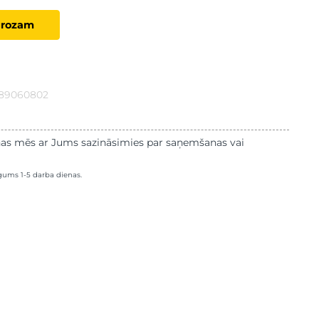
grozam
889060802
as mēs ar Jums sazināsimies par saņemšanas vai
lgums 1-5 darba dienas.