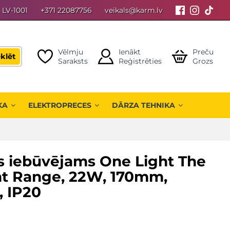
, LV-1001
+371 22087756
veikals@karm.lv
Vēlmju
Ienākt
Preču
klēt
Saraksts
Reģistrēties
Grozs
KA
ELEKTROPRECES
DĀRZA TEHNIKA
s iebūvējams One Light The
t Range, 22W, 170mm,
, IP20