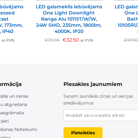
ebūvējams
LED gaismeklis iebūvējams
LED gais
cessed
One Light Downlight
One L
cast
Range Alu 10115T/W/W,
Bat
W, 173mm,
24W SMD, 235mm, 1800lm,
10105R1
, IP40
4000K, IP20
0
€
32.50
€
39.90
€
18.9
ar PVN
ar PVN
ormācija
Piesakies jaunumiem
āde un cenas
Saņem jaunākās ziņas un akcijas
piedāvājumus
u atgriešana
nasgrāmata
akti
ošanas Noteikumi
Pieteikties
aksa