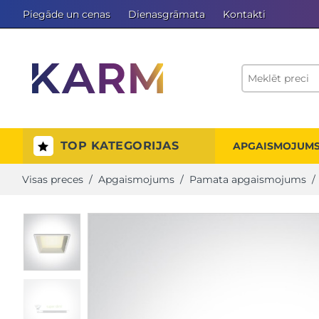
Piegāde un cenas
Dienasgrāmata
Kontakti
TOP KATEGORIJAS
APGAISMOJUM
Visas preces
/
Apgaismojums
/
Pamata apgaismojums