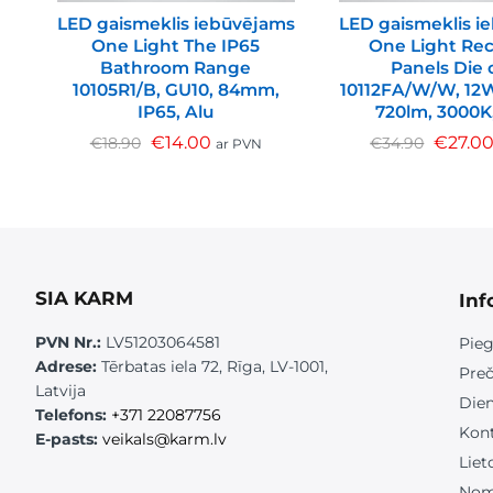
LED gaismeklis iebūvējams
LED gaismeklis i
One Light The IP65
One Light Re
Bathroom Range
Panels Die 
10105R1/B, GU10, 84mm,
10112FA/W/W, 12
IP65, Alu
720lm, 3000K
€
14.00
€
27.0
€
18.90
€
34.90
ar PVN
SIA KARM
Inf
PVN Nr.:
LV51203064581
Pieg
Adrese:
Tērbatas iela 72, Rīga, LV-1001,
Preč
Latvija
Die
Telefons:
+371 22087756
Kont
E-pasts:
veikals@karm.lv
Liet
Nom