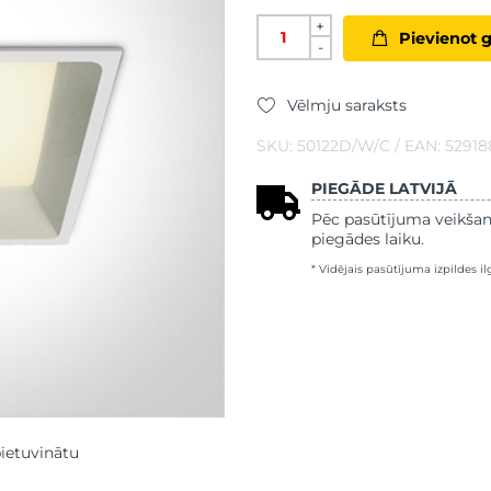
+
Pievienot 
-
Vēlmju saraksts
SKU: 50122D/W/C / EAN: 5291
PIEGĀDE LATVIJĀ
Pēc pasūtījuma veikšan
piegādes laiku.
* Vidējais pasūtījuma izpildes i
pietuvinātu