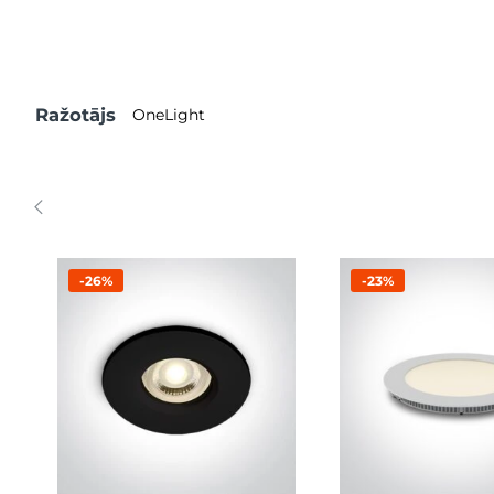
Ražotājs
OneLight
-26%
-23%