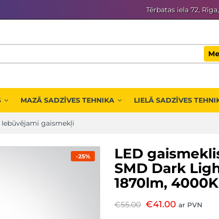
Tērbatas iela 72, Rīga
Me
S
MAZĀ SADZĪVES TEHNIKA
LIELĀ SADZĪVES TEHNI
/
Iebūvējami gaismekļi
LED gaismekli
-25%
SMD Dark Ligh
1870lm, 4000K
€
41.00
€
55.00
ar PVN