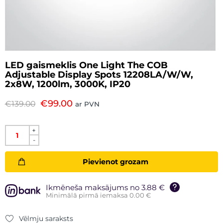
LED gaismeklis One Light The COB
Adjustable Display Spots 12208LA/W/W,
2x8W, 1200lm, 3000K, IP20
€
99.00
€
139.00
ar PVN
+
-
Pievienot grozam
Ikmēneša maksājums no 3.88 €
Minimālā pirmā iemaksa 0.00 €
Vēlmju saraksts