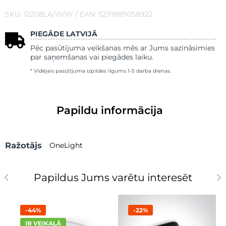
SKU: 12208LA/W/W / EAN: 5291889058922
PIEGĀDE LATVIJĀ
Pēc pasūtījuma veikšanas mēs ar Jums sazināsimies
par saņemšanas vai piegādes laiku.
* Vidējais pasūtījuma izpildes ilgums 1-5 darba dienas.
Papildu informācija
Ražotājs
OneLight
Papildus Jums varētu interesēt
-44%
-22%
IR VEIKALĀ