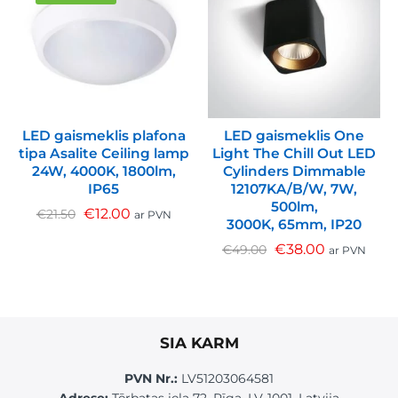
LED gaismeklis plafona
LED gaismeklis One
tipa Asalite Ceiling lamp
Light The Chill Out LED
24W, 4000K, 1800lm,
Cylinders Dimmable
IP65
12107KA/B/W, 7W,
500lm,
€
12.00
€
21.50
ar PVN
3000K, 65mm, IP20
€
38.00
€
49.00
ar PVN
SIA KARM
PVN Nr.:
LV51203064581
Adrese:
Tērbatas iela 72, Rīga, LV-1001, Latvija