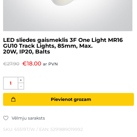
LED sliedes gaismeklis 3F One Light MR16
GU10 Track Lights, 85mm, Max.
20W, IP20, Balts
€
18.00
€
27.90
ar PVN
+
-
Pievienot grozam
Vēlmju saraksts
SKU: 65519T/W / EAN: 5291889019992