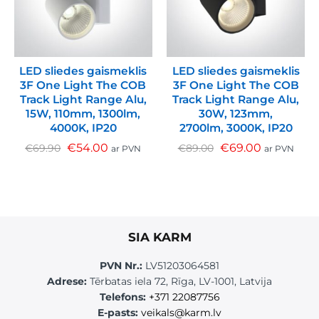
LED sliedes gaismeklis
LED sliedes gaismeklis
3F One Light The COB
3F One Light The COB
Track Light Range Alu,
Track Light Range Alu,
15W, 110mm, 1300lm,
30W, 123mm,
4000K, IP20
2700lm, 3000K, IP20
€
54.00
€
69.00
€
69.90
€
89.00
ar PVN
ar PVN
SIA KARM
PVN Nr.:
LV51203064581
Adrese:
Tērbatas iela 72, Rīga, LV-1001, Latvija
Telefons:
+371 22087756
E-pasts:
veikals@karm.lv