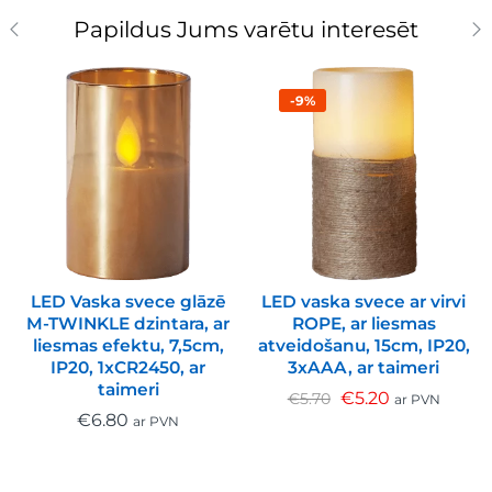
Papildus Jums varētu interesēt
-9%
LED Vaska svece glāzē
LED vaska svece ar virvi
M-TWINKLE dzintara, ar
ROPE, ar liesmas
liesmas efektu, 7,5cm,
atveidošanu, 15cm, IP20,
IP20, 1xCR2450, ar
3xAAA, ar taimeri
taimeri
€
5.20
€
5.70
ar PVN
€
6.80
ar PVN