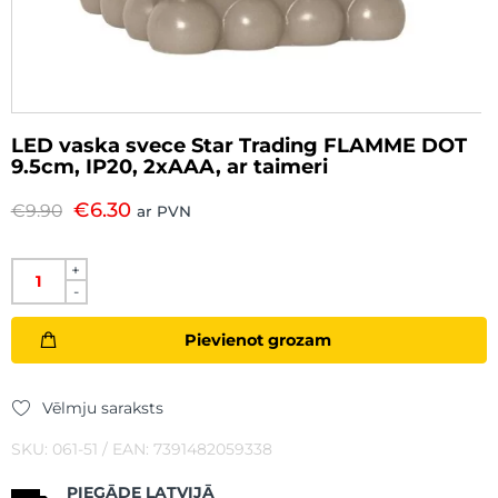
LED vaska svece Star Trading FLAMME DOT
9.5cm, IP20, 2xAAA, ar taimeri
€
6.30
€
9.90
ar PVN
+
-
Pievienot grozam
Vēlmju saraksts
SKU: 061-51 / EAN: 7391482059338
PIEGĀDE LATVIJĀ