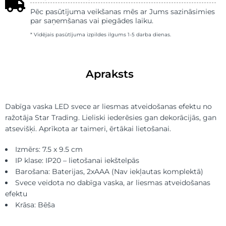
Pēc pasūtījuma veikšanas mēs ar Jums sazināsimies
par saņemšanas vai piegādes laiku.
* Vidējais pasūtījuma izpildes ilgums 1-5 darba dienas.
Apraksts
Dabīga vaska LED svece ar liesmas atveidošanas efektu no
ražotāja Star Trading. Lieliski iederēsies gan dekorācijās, gan
atsevišķi. Aprīkota ar taimeri, ērtākai lietošanai.
Izmērs: 7.5 x 9.5 cm
IP klase: IP20 – lietošanai iekštelpās
Barošana: Baterijas, 2xAAA (Nav iekļautas komplektā)
Svece veidota no dabīga vaska, ar liesmas atveidošanas
efektu
Krāsa: Bēša