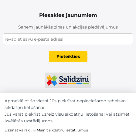
Piesakies jaunumiem
Saņem jaunākās ziņas un akcijas piedāvājumus
Pieteikties
Apmeklējot šo vietni Jūs piekrītat nepieciešamo tehnisko
sīkdatņu lietošanai.
Jūs varat piekrist uzreiz visu sīkdatņu lietošanai vai atzīmēt
izvēlētās uzstādījumos.
Uzzināt vairāk
vai
Mainīt sīkdatņu iestatījumus