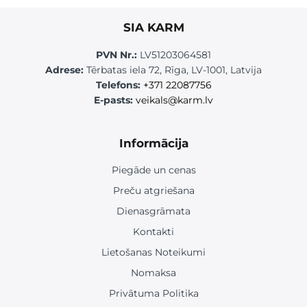
SIA KARM
PVN Nr.:
LV51203064581
Adrese:
Tērbatas iela 72, Rīga, LV-1001, Latvija
Telefons:
+371 22087756
E-pasts:
veikals@karm.lv
Informācija
Piegāde un cenas
Preču atgriešana
Dienasgrāmata
Kontakti
Lietošanas Noteikumi
Nomaksa
Privātuma Politika