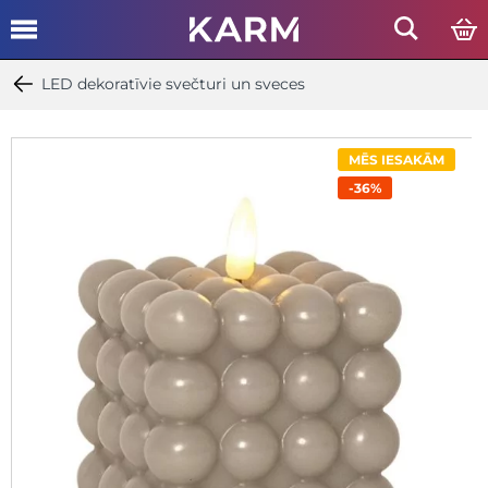
LED dekoratīvie svečturi un sveces
MĒS IESAKĀM
-36%