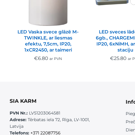
LED Vaska svece glāzē M-
LED sveces lā
TWINKLE, ar liesmas
6gb., CHARGEME
efektu, 7,5cm, IP20,
IP20, 6xNiMH, ar
1xCR2450, ar taimeri
staciju
€
6.80
€
25.80
ar PVN
ar 
SIA KARM
Inf
PVN Nr.:
LV51203064581
Pieg
Adrese:
Tērbatas iela 72, Rīga, LV-1001,
Preč
Latvija
Die
Telefons:
+371 22087756