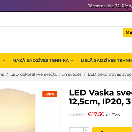
Tērbatas iela 72, Rīga
Me
S
MAZĀ SADZĪVES TEHNIKA
LIELĀ SADZĪVES TEHNI
ms
/
LED dekoratīvie svečturi un sveces
/
LED dekoratīvās svec
LED Vaska sve
-26%
12,5cm, IP20, 
€
17.50
€
23.50
ar PVN
+