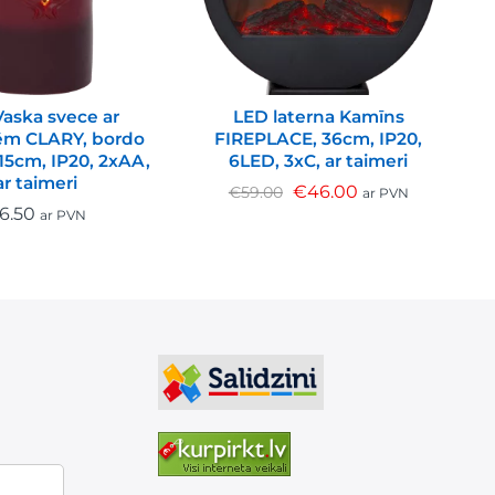
aska svece ar
LED laterna Kamīns
m CLARY, bordo
FIREPLACE, 36cm, IP20,
4
 15cm, IP20, 2xAA,
6LED, 3xC, ar taimeri
ar taimeri
€
46.00
€
59.00
ar PVN
6.50
ar PVN