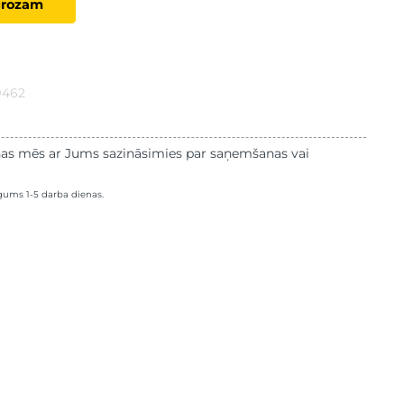
grozam
9462
as mēs ar Jums sazināsimies par saņemšanas vai
lgums 1-5 darba dienas.