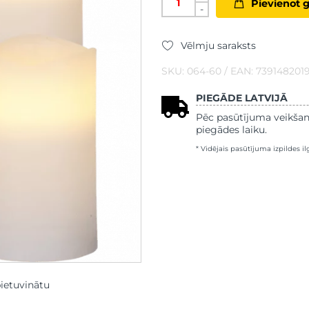
Pievienot 
-
Vēlmju saraksts
SKU: 064-60 / EAN: 739148201
PIEGĀDE LATVIJĀ
Pēc pasūtījuma veikšan
piegādes laiku.
* Vidējais pasūtījuma izpildes i
pietuvinātu