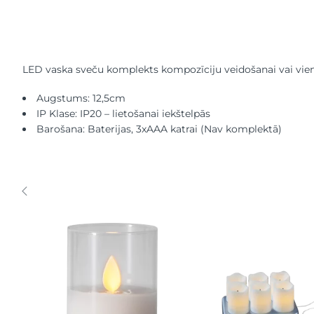
LED vaska sveču komplekts kompozīciju veidošanai vai vienkār
Augstums: 12,5cm
IP Klase: IP20 – lietošanai iekštelpās
Barošana: Baterijas, 3xAAA katrai (Nav komplektā)