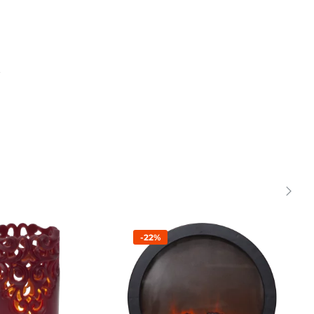
.
-22%