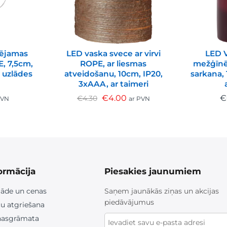
dējamas
LED vaska svece ar virvi
LED V
, 7,5cm,
ROPE, ar liesmas
mežģīnē
 uzlādes
atveidošanu, 10cm, IP20,
sarkana,
3xAAA, ar taimeri
€
4.00
€
€
4.30
PVN
ar PVN
ormācija
Piesakies jaunumiem
āde un cenas
Saņem jaunākās ziņas un akcijas
piedāvājumus
u atgriešana
nasgrāmata