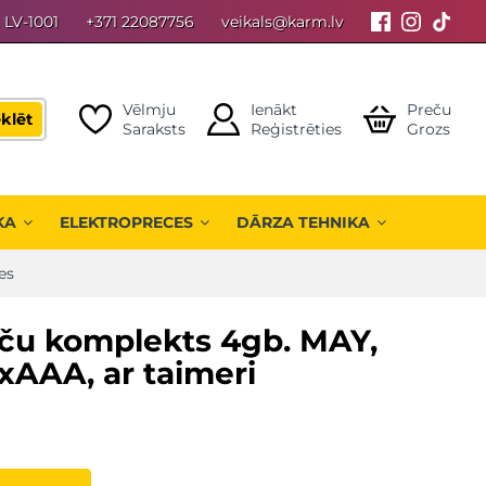
, LV-1001
+371 22087756
veikals@karm.lv
Vēlmju
Ienākt
Preču
klēt
Saraksts
Reģistrēties
Grozs
KA
ELEKTROPRECES
DĀRZA TEHNIKA
es
ču komplekts 4gb. MAY,
3xAAA, ar taimeri