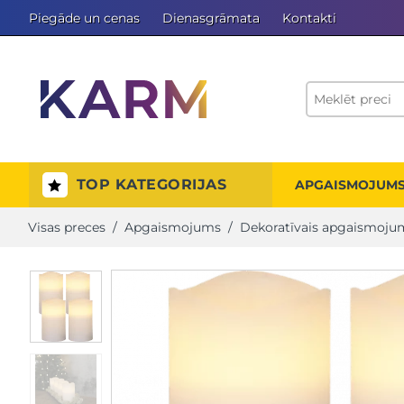
Piegāde un cenas
Dienasgrāmata
Kontakti
TOP KATEGORIJAS
APGAISMOJUM
Visas preces
/
Apgaismojums
/
Dekoratīvais apgaismoju