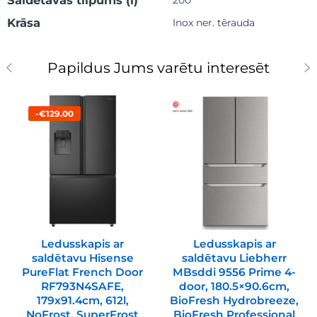
Saldētavas tilpums (l)
200
Krāsa
Inox ner. tērauda
Papildus Jums varētu interesēt
-€129.00
Ledusskapis ar
Ledusskapis ar
saldētavu Hisense
saldētavu Liebherr
PureFlat French Door
MBsddi 9556 Prime 4-
RF793N4SAFE,
door, 180.5×90.6cm,
179x91.4cm, 612l,
BioFresh Hydrobreeze,
NoFrost, SuperFrost
BioFresh Professional