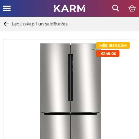
Ledusskapji un saldētavas
MĒS IESAKĀM
-€149.00