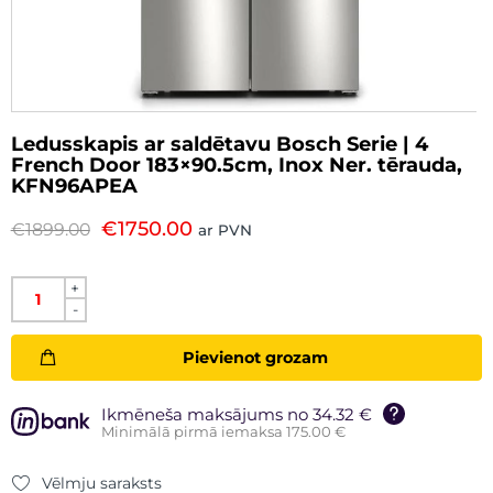
Ledusskapis ar saldētavu Bosch Serie | 4
French Door 183×90.5cm, Inox Ner. tērauda,
KFN96APEA
€
1750.00
€
1899.00
ar PVN
+
-
Pievienot grozam
Ikmēneša maksājums no 34.32 €
Minimālā pirmā iemaksa 175.00 €
Vēlmju saraksts