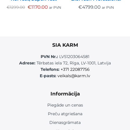
€
1170.00
€
4799.00
€
1299.00
ar PVN
ar PVN
SIA KARM
PVN Nr.:
LV51203064581
Adrese:
Tērbatas iela 72, Rīga, LV-1001, Latvija
Telefons:
+371 22087756
E-pasts:
veikals@karm.lv
Informācija
Piegāde un cenas
Preču atgriešana
Dienasgrāmata