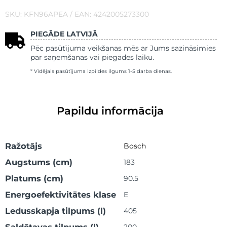
SKU: KFN96APEA / EAN: 4242005273300
PIEGĀDE LATVIJĀ
Pēc pasūtījuma veikšanas mēs ar Jums sazināsimies
par saņemšanas vai piegādes laiku.
* Vidējais pasūtījuma izpildes ilgums 1-5 darba dienas.
Papildu informācija
Ražotājs
Bosch
Augstums (cm)
183
Platums (cm)
90.5
Energoefektivitātes klase
E
Ledusskapja tilpums (l)
405