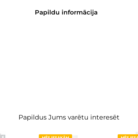
Papildu informācija
Papildus Jums varētu interesēt
MĒS IESAKĀM
MĒS IE