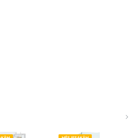
SAKĀM
MĒS IESAKĀM