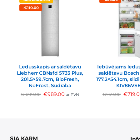
-€110.00
Ledusskapis ar saldētavu
Iebūvējams ledus
Liebherr CBNsfd 5733 Plus,
saldētavu Bosch S
201.5×59.7cm, BioFresh,
177.2×54.1cm, slid
NoFrost, Sudraba
KIV86VS
€
989.00
€
719.
€
1099.00
€
769.00
ar PVN
SIA KARM
Inf