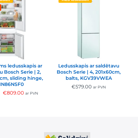
ms ledusskapis ar
Ledusskapis ar saldētavu
u Bosch Serie | 2,
Bosch Serie | 4, 201x60cm,
B
1cm, sliding hinge,
balts, KGV39VWEA
IN86NSF0
€
579.00
ar PVN
€
809.00
ar PVN