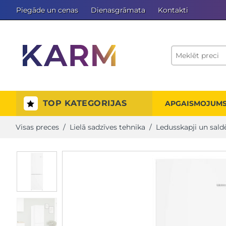
Piegāde un cenas
Dienasgrāmata
Kontakti
TOP KATEGORIJAS
APGAISMOJUM
Visas preces
/
Lielā sadzīves tehnika
/
Ledusskapji un sald