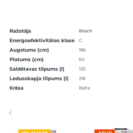
Ražotājs
Bosch
Energoefektivitātes klase
C
Augstums (cm)
186
Platums (cm)
60
Saldētavas tilpums (l)
103
Ledusskapja tilpums (l)
218
Krāsa
Balta
MĒS IESAKĀM
-€50.00