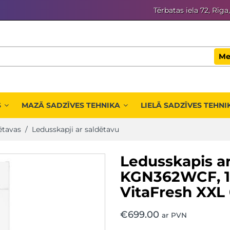
Tērbatas iela 72, Rīga
Me
S
MAZĀ SADZĪVES TEHNIKA
LIELĀ SADZĪVES TEHNI
ētavas
/
Ledusskapji ar saldētavu
Ledusskapis ar
KGN362WCF, 18
VitaFresh XXL
€
699.00
ar PVN