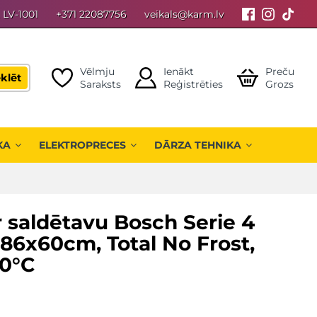
, LV-1001
+371 22087756
veikals@karm.lv
Vēlmju
Ienākt
Preču
klēt
Saraksts
Reģistrēties
Grozs
KA
ELEKTROPRECES
DĀRZA TEHNIKA
 saldētavu Bosch Serie 4
6x60cm, Total No Frost,
 0°C