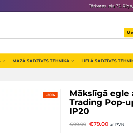
Tērbatas iela 72, Rīga
Me
S
MAZĀ SADZĪVES TEHNIKA
LIELĀ SADZĪVES TEHNI
Mākslīgā egle
-20%
Trading Pop-u
IP20
€
79.00
€
99.00
ar PVN