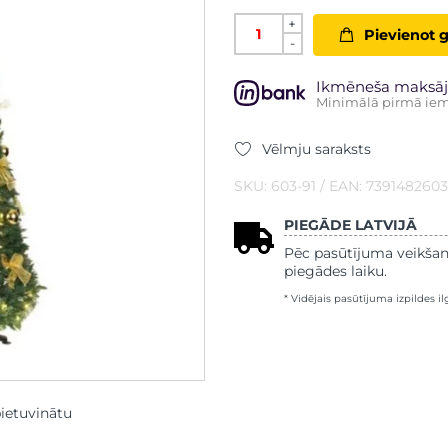
+
Pievienot 
-
Ikmēneša maksāj
Minimālā pirmā iem
Vēlmju saraksts
SKU: 603-91 / EAN: 7391482603
PIEGĀDE LATVIJĀ
Pēc pasūtījuma veikšan
piegādes laiku.
* Vidējais pasūtījuma izpildes i
pietuvinātu