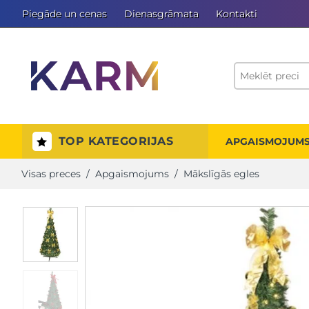
Piegāde un cenas
Dienasgrāmata
Kontakti
TOP KATEGORIJAS
APGAISMOJUM
Visas preces
/
Apgaismojums
/
Mākslīgās egles