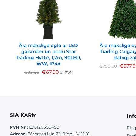
Āra mākslīgā egle ar LED
Āra mākslīgā eg
gaismām un podu Star
Trading Calgary
Trading Hytte, 1,2m, 90LED,
dabīgi za
WW, IP44
€
577.
€
799.00
€
67.00
€
89.00
ar PVN
SIA KARM
Inf
PVN Nr.:
LV51203064581
Pieg
Adrese:
Tērbatas iela 72, Rīga, LV-1001,
Preč