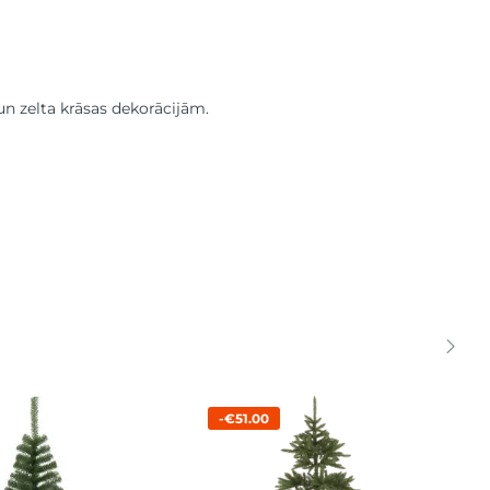
n zelta krāsas dekorācijām.
-€51.00