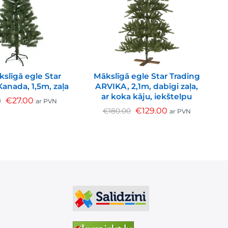
kslīgā egle Star
Mākslīgā egle Star Trading
Kanada, 1,5m, zaļa
ARVIKA, 2,1m, dabīgi zaļa,
ar koka kāju, iekštelpu
€
27.00
0
ar PVN
€
129.00
€
180.00
ar PVN