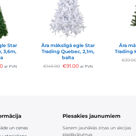
le Star
Āra mākslīgā egle Star
Āra mā
, 3,6m,
Trading Quebec, 2,1m,
Trading 
ļa
balta
€
39.9
00
€
91.00
€
149.00
ar PVN
ar PVN
ormācija
Piesakies jaunumiem
āde un cenas
Saņem jaunākās ziņas un akcijas
piedāvājumus
u atgriešana