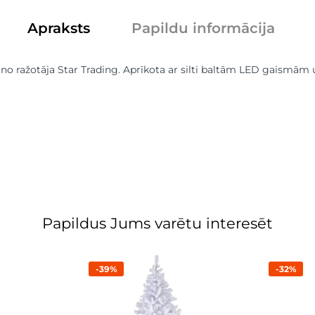
Apraksts
Papildu informācija
 ražotāja Star Trading. Aprīkota ar silti baltām LED gaismām u
Papildus Jums varētu interesēt
-39%
-32%