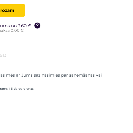
grozam
ums no 3.60 €
aksa 0.00 €
913
as mēs ar Jums sazināsimies par saņemšanas vai
lgums 1-5 darba dienas.