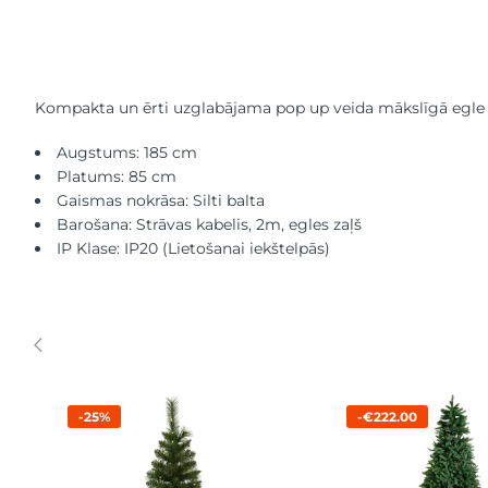
Kompakta un ērti uzglabājama pop up veida mākslīgā egle no
Augstums: 185 cm
Platums: 85 cm
Gaismas nokrāsa: Silti balta
Barošana: Strāvas kabelis, 2m, egles zaļš
IP Klase: IP20 (Lietošanai iekštelpās)
-25%
-€222.00