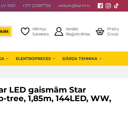
, LV-1001
+371 22087756
veikals@karm.lv
Vēlmju
Ienākt
Preču
klēt
Saraksts
Reģistrēties
Grozs
KA
ELEKTROPRECES
DĀRZA TEHNIKA
 ar LED gaismām Star
p-tree, 1,85m, 144LED, WW,