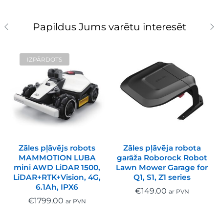
Papildus Jums varētu interesēt
IZPĀRDOTS
Zāles pļāvējs robots
Zāles pļāvēja robota
MAMMOTION LUBA
garāža Roborock Robot
mini AWD LiDAR 1500,
Lawn Mower Garage for
LiDAR+RTK+Vision, 4G,
Q1, S1, Z1 series
6.1Ah, IPX6
€
149.00
ar PVN
€
1799.00
ar PVN