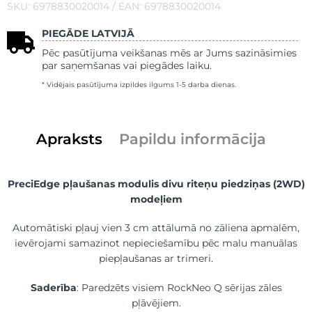
SKU: 6978830020014 / EAN: 6978830020014
PIEGĀDE LATVIJĀ
Pēc pasūtījuma veikšanas mēs ar Jums sazināsimies
par saņemšanas vai piegādes laiku.
* Vidējais pasūtījuma izpildes ilgums 1-5 darba dienas.
Apraksts
Papildu informācija
PreciEdge pļaušanas modulis divu riteņu piedziņas (2WD)
modeļiem
Automātiski pļauj vien 3 cm attālumā no zāliena apmalēm,
ievērojami samazinot nepieciešamību pēc malu manuālas
piepļaušanas ar trimeri.
Saderība
: Paredzēts visiem RockNeo Q sērijas zāles
pļāvējiem.