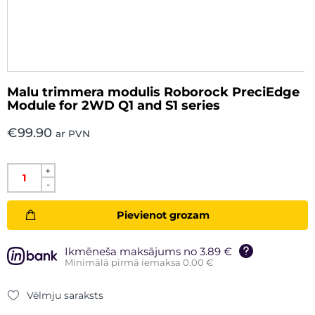
Malu trimmera modulis Roborock PreciEdge
Module for 2WD Q1 and S1 series
€
99.90
ar PVN
+
-
Pievienot grozam
Ikmēneša maksājums no 3.89 €
Minimālā pirmā iemaksa 0.00 €
Vēlmju saraksts