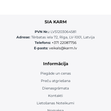
SIA KARM
PVN Nr.:
LV51203064581
Adrese:
Tērbatas iela 72, Rīga, LV-1001, Latvija
Telefons:
+371 22087756
E-pasts:
veikals@karm.lv
Informācija
Piegāde un cenas
Preču atgriešana
Dienasgrāmata
Kontakti
Lietošanas Noteikumi
Nomaksa