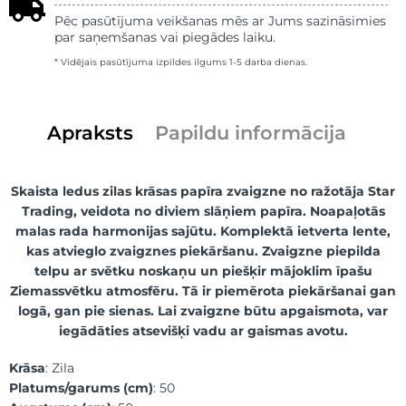
Pēc pasūtījuma veikšanas mēs ar Jums sazināsimies
par saņemšanas vai piegādes laiku.
* Vidējais pasūtījuma izpildes ilgums 1-5 darba dienas.
Apraksts
Papildu informācija
Skaista ledus zilas krāsas papīra zvaigzne no ražotāja Star
Trading, veidota no diviem slāņiem papīra. Noapaļotās
malas rada harmonijas sajūtu. Komplektā ietverta lente,
kas atvieglo zvaigznes piekāršanu. Zvaigzne piepilda
telpu ar svētku noskaņu un piešķir mājoklim īpašu
Ziemassvētku atmosfēru. Tā ir piemērota piekāršanai gan
logā, gan pie sienas. Lai zvaigzne būtu apgaismota, var
iegādāties atsevišķi vadu ar gaismas avotu.
Krāsa
: Zila
Platums/garums (cm)
: 50