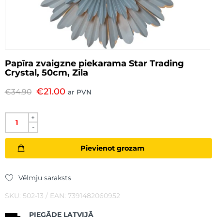
Papīra zvaigzne piekarama Star Trading
Crystal, 50cm, Zila
€
21.00
€
34.90
ar PVN
+
-
Pievienot grozam
Vēlmju saraksts
SKU: 502-13 / EAN: 7391482060952
PIEGĀDE LATVIJĀ