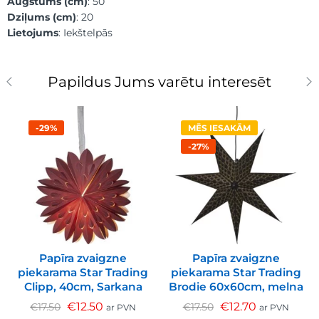
Augstums (cm)
: 50
Dziļums (cm)
: 20
Lietojums
: Iekštelpās
Papildus Jums varētu interesēt
-29%
MĒS IESAKĀM
-27%
Papīra zvaigzne
Papīra zvaigzne
piekarama Star Trading
piekarama Star Trading
Clipp, 40cm, Sarkana
Brodie 60x60cm, melna
€
12.50
€
12.70
€
17.50
€
17.50
ar PVN
ar PVN