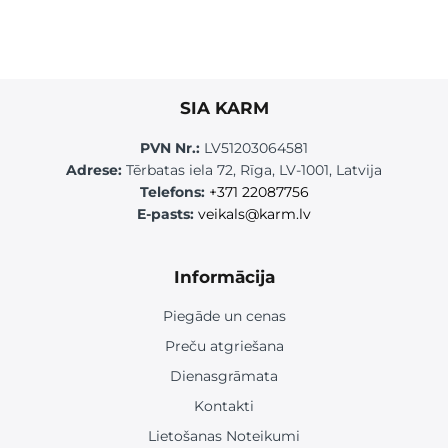
SIA KARM
PVN Nr.:
LV51203064581
Adrese:
Tērbatas iela 72, Rīga, LV-1001, Latvija
Telefons:
+371 22087756
E-pasts:
veikals@karm.lv
Informācija
Piegāde un cenas
Preču atgriešana
Dienasgrāmata
Kontakti
Lietošanas Noteikumi