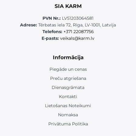
SIA KARM
PVN Nr.:
LV51203064581
Adrese:
Tērbatas iela 72, Rīga, LV-1001, Latvija
Telefons:
+371 22087756
E-pasts:
veikals@karm.lv
Informācija
Piegāde un cenas
Preču atgriešana
Dienasgrāmata
Kontakti
Lietošanas Noteikumi
Nomaksa
Privātuma Politika