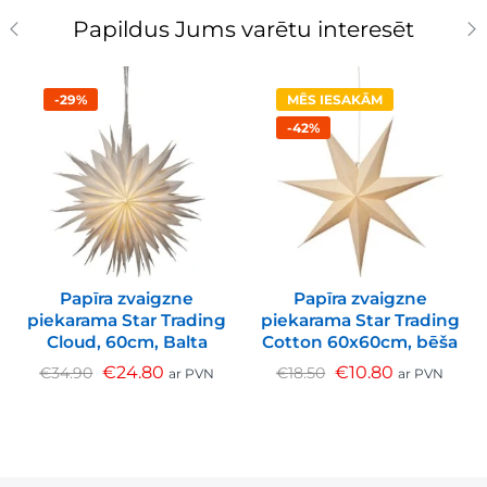
Papildus Jums varētu interesēt
-29%
MĒS IESAKĀM
-42%
Papīra zvaigzne
Papīra zvaigzne
piekarama Star Trading
piekarama Star Trading
Cloud, 60cm, Balta
Cotton 60x60cm, bēša
€
24.80
€
10.80
€
34.90
€
18.50
ar PVN
ar PVN