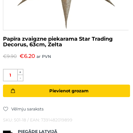
Papīra zvaigzne piekarama Star Trading
Decorus, 63cm, Zelta
€
6.20
€
9.90
ar PVN
+
-
Pievienot grozam
Vēlmju saraksts
SKU: 501-18 / EAN: 7391482019899
PIEGĀDE LATVIJĀ