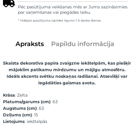
Pēc pasūtījuma veikšanas mēs ar Jums sazināsimies
par saņemšanas vai piegādes laiku.
* Vidējais pasūtījuma izpildes ilgums 1-5 darba dienas.
Apraksts
Papildu informācija
Skaista dekoratīva papīra zvaigzne iekštelpām, kas piešķir
mājoklim patīkamu mirdzumu un mājīgu atmosfēru.
Ideāls akcents svētku noskaņas radīšanai. Atsevišķi var
iegādāties gaismas avotu.
Krāsa
: Zelta
Platums/garums (cm)
: 63
Augstums (cm)
: 63
Dziļums (cm)
: 15
Lietojums
: iekštelpās