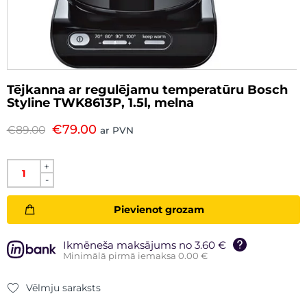
Tējkanna ar regulējamu temperatūru Bosch
Styline TWK8613P, 1.5l, melna
€
79.00
€
89.00
ar PVN
+
-
Pievienot grozam
Ikmēneša maksājums no 3.60 €
Minimālā pirmā iemaksa 0.00 €
Vēlmju saraksts