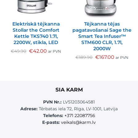
Elektriskā tējkanna
Tējkanna tējas
Stollar the Comfort
pagatavošanai Sage the
Kettle TKS740 1.7l,
Smart Tea Infuser™
2200W, stikla, LED
STM600 CLR, 1.7l,
2000W
€
42.00
€
49.90
ar PVN
€
167.00
€
189.90
ar PVN
SIA KARM
PVN Nr.:
LV51203064581
Adrese:
Tērbatas iela 72, Rīga, LV-1001, Latvija
Telefons:
+371 22087756
E-pasts:
veikals@karm.lv