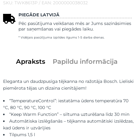
SKU: TWK8613P / EAN: 2000000038032
PIEGĀDE LATVIJĀ
Pēc pasūtījuma veikšanas mēs ar Jums sazināsimies
par saņemšanas vai piegādes laiku.
* Vidējais pasūtījuma izpildes ilgums 1-5 darba dienas.
Apraksts
Papildu informācija
Eleganta un daudzpusīga tējkanna no ražotāja Bosch. Lieliski
piemērota tējas un dizaina cienītājiem!
“TemperatureControl”: iestatāma ūdens temperatūra 70
°C, 80 °C, 90 °C, 100 °C
“Keep Warm Function” – siltuma uzturēšana līdz 30 min
Automātiska izslēgšanās – tējkanna automātiski izslēdzas,
kad ūdens ir uzvārījies
Tilpums 1,5 l