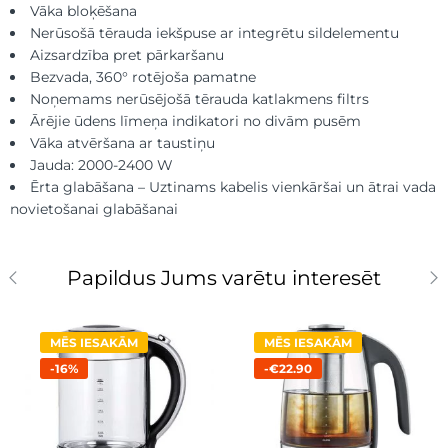
Vāka bloķēšana
Nerūsošā tērauda iekšpuse ar integrētu sildelementu
Aizsardzība pret pārkaršanu
Bezvada, 360° rotējoša pamatne
Noņemams nerūsējošā tērauda katlakmens filtrs
Ārējie ūdens līmeņa indikatori no divām pusēm
Vāka atvēršana ar taustiņu
Jauda: 2000-2400 W
Ērta glabāšana – Uztinams kabelis vienkāršai un ātrai vada
novietošanai glabāšanai
Papildus Jums varētu interesēt
MĒS IESAKĀM
MĒS IESAKĀM
-16%
-€22.90