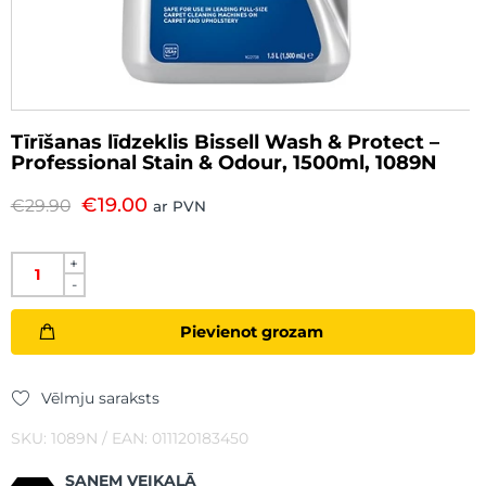
Tīrīšanas līdzeklis Bissell Wash & Protect –
Professional Stain & Odour, 1500ml, 1089N
€
19.00
€
29.90
ar PVN
+
-
Pievienot grozam
Vēlmju saraksts
SKU: 1089N / EAN: 011120183450
SAŅEM VEIKALĀ