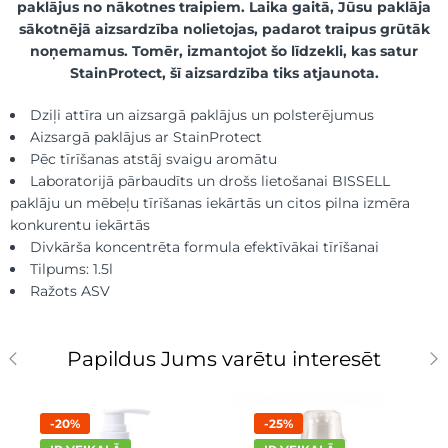
paklājus no nākotnes traipiem. Laika gaitā, Jūsu paklāja
sākotnējā aizsardzība nolietojas, padarot traipus grūtāk
noņemamus. Tomēr, izmantojot šo līdzekli, kas satur
StainProtect, šī aizsardzība tiks atjaunota.
Dziļi attīra un aizsargā paklājus un polsterējumus
Aizsargā paklājus ar StainProtect
Pēc tīrīšanas atstāj svaigu aromātu
Laboratorijā pārbaudīts un drošs lietošanai BISSELL
paklāju un mēbeļu tīrīšanas iekārtās un citos pilna izmēra
konkurentu iekārtās
Divkārša koncentrēta formula efektīvākai tīrīšanai
Tilpums: 1.5l
Ražots ASV
Papildus Jums varētu interesēt
-20%
-25%