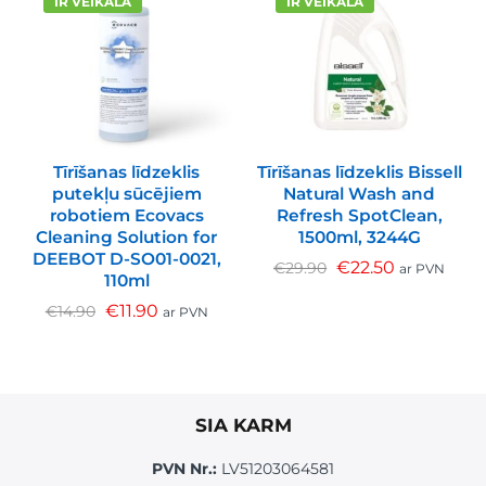
IR VEIKALĀ
IR VEIKALĀ
Tīrīšanas līdzeklis
Tīrīšanas līdzeklis Bissell
putekļu sūcējiem
Natural Wash and
robotiem Ecovacs
Refresh SpotClean,
Cleaning Solution for
1500ml, 3244G
DEEBOT D-SO01-0021,
€
22.50
€
29.90
ar PVN
110ml
€
11.90
€
14.90
ar PVN
SIA KARM
PVN Nr.:
LV51203064581