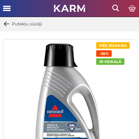
Putekļu sūcēji
MĒS IESAKĀM
-36%
IR VEIKALĀ