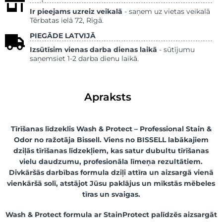
Ir pieejams uzreiz veikalā
- saņem uz vietas veikalā
Tērbatas ielā 72, Rīgā.
PIEGĀDE LATVIJĀ
Izsūtīsim vienas darba dienas laikā
- sūtījumu
saņemsiet 1-2 darba dienu laikā.
Apraksts
Tīrīšanas līdzeklis Wash & Protect – Professional Stain &
Odor no ražotāja Bissell. Viens no BISSELL labākajiem
dziļās tīrīšanas līdzekļiem, kas satur dubultu tīrīšanas
vielu daudzumu, profesionāla līmeņa rezultātiem.
Divkāršās darbības formula dziļi attīra un aizsargā vienā
vienkāršā solī, atstājot Jūsu paklājus un mīkstās mēbeles
tīras un svaigas.
Wash & Protect formula ar StainProtect palīdzēs aizsargāt