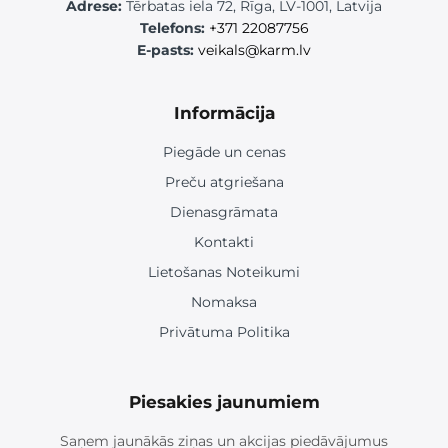
Adrese:
Tērbatas iela 72, Rīga, LV-1001, Latvija
Telefons:
+371 22087756
E-pasts:
veikals@karm.lv
Informācija
Piegāde un cenas
Preču atgriešana
Dienasgrāmata
Kontakti
Lietošanas Noteikumi
Nomaksa
Privātuma Politika
Piesakies jaunumiem
Saņem jaunākās ziņas un akcijas piedāvājumus