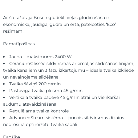
Ar šo ražotāja Bosch gludekli veļas gludināšana ir
ekonomiska, jaudīga, gudra un ērta, pateicoties ‘Eco’
režīmam.
Pamatīpašības
Jauda – maksimums 2400 W
CeraniumGlissée sildvirsmas ar emaljas slīdēšanas līnijām,
tvaika kanāliem un 3 fāzu izkārtojumu – ideāla tvaika izkliede
un nevainojama slīdēšana
Tvaika šāviņš 200 g/min
Pastāvīga tvaika plūsma 45 g/min
Vertikālā tvaika padeve 45 g/min ātrai un vienkāršai
audumu atsvaidzināšanai
Regulējama tvaika kontrole
AdvancedSteam sistēma – jaunais sildvirsmas dizains
nodrošina optimizētu tvaika sadali
Drošība