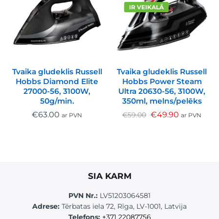
IR VEIKALĀ
Tvaika gludeklis Russell
Tvaika gludeklis Russell
Hobbs Diamond Elite
Hobbs Power Steam
27000-56, 3100W,
Ultra 20630-56, 3100W,
50g/min.
350ml, melns/pelēks
€
63.00
€
49.90
€
59.00
ar PVN
ar PVN
SIA KARM
PVN Nr.:
LV51203064581
Adrese:
Tērbatas iela 72, Rīga, LV-1001, Latvija
Telefons:
+371 22087756