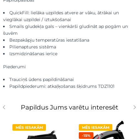
Papildīpašības
QuickFill: lielāka uzpildes atvere ar vāku, ātrākai un
vieglākai uzpildei / iztukšošanai
Smails gludekļa gals – vienkārši gludināt ap pogām un
šuvēm
Bezpakāpju temperatūras iestatīšana
Pilienaptures sistēma
Izsmidzināšanas ierīce
Piederumi
Trauciņš ūdens papildināšanai
Papildpiederumi: atkaļķošanas šķidrums TDZ1101
Papildus Jums varētu interesēt
MĒS IESAKĀM
MĒS IESAKĀM
-15%