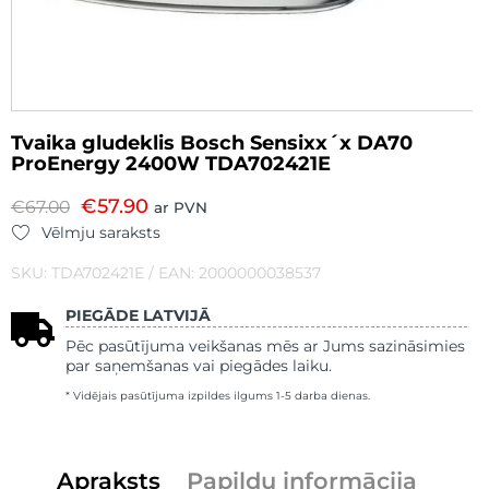
Tvaika gludeklis Bosch Sensixx´x DA70
ProEnergy 2400W TDA702421E
€
57.90
€
67.00
ar PVN
Vēlmju saraksts
SKU: TDA702421E / EAN: 2000000038537
PIEGĀDE LATVIJĀ
Pēc pasūtījuma veikšanas mēs ar Jums sazināsimies
par saņemšanas vai piegādes laiku.
* Vidējais pasūtījuma izpildes ilgums 1-5 darba dienas.
Apraksts
Papildu informācija