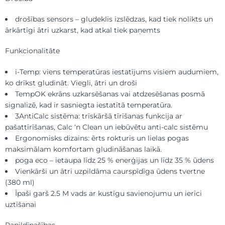
drošības sensors – gludeklis izslēdzas, kad tiek nolikts un
ārkārtīgi ātri uzkarst, kad atkal tiek paņemts
Funkcionalitāte
i-Temp: viens temperatūras iestatījums visiem audumiem,
ko drīkst gludināt. Viegli, ātri un droši
TempOK ekrāns uzkarsēšanas vai atdzesēšanas posmā
signalizē, kad ir sasniegta iestatītā temperatūra.
3AntiCalc sistēma: trīskāršā tīrīšanas funkcija ar
pašattīrīšanas, Calc ‘n Clean un iebūvētu anti-calc sistēmu
Ergonomisks dizains: ērts rokturis un lielas pogas
maksimālam komfortam gludināšanas laikā.
poga eco – ietaupa līdz 25 % enerģijas un līdz 35 % ūdens
Vienkārši un ātri uzpildāma caurspīdīga ūdens tvertne
(380 ml)
Īpaši garš 2.5 M vads ar kustīgu savienojumu un ierīci
uztīšanai