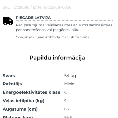
SKU: 12729680 / EAN: 4002516870036
PIEGĀDE LATVIJĀ
Pēc pasūtījuma veikšanas mēs ar Jums sazināsimies
par saņemšanas vai piegādes laiku.
* Vidējais pasūtījuma izpildes ilgums 1-5 darba dienas.
Papildu informācija
Svars
54 kg
Ražotājs
Miele
Energoefektivitātes klase
C
Veļas ietilpība (kg)
9
Augstums (cm)
85
Platums (cm)
59.6