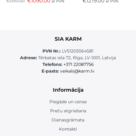
€
1090.00
€
1279.00
€
1190.00
ar PVN
ar PVN
SIA KARM
PVN Nr.:
LV51203064581
Adrese:
Tērbatas iela 72, Rīga, LV-1001, Latvija
Telefons:
+371 22087756
E-pasts:
veikals@karm.lv
Informācija
Piegāde un cenas
Preču atgriešana
Dienasgrāmata
Kontakti