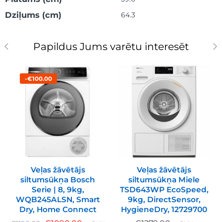
Dziļums (cm)
64.3
Papildus Jums varētu interesēt
-€100.00
Veļas žāvētājs
Veļas žāvētājs
siltumsūkņa Bosch
siltumsūkņa Miele
Serie | 8, 9kg,
TSD643WP EcoSpeed,
WQB245ALSN, Smart
9kg, DirectSensor,
Dry, Home Connect
HygieneDry, 12729700