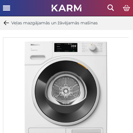
Veļas mazgājamās un žāvējamās mašīnas