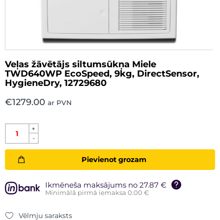
Veļas žāvētājs siltumsūkņa Miele
TWD640WP EcoSpeed, 9kg, DirectSensor,
HygieneDry, 12729680
€
1279.00
ar PVN
+
-
Pievienot grozam
Ikmēneša maksājums no 27.87 €
Minimālā pirmā iemaksa 0.00 €
Vēlmju saraksts