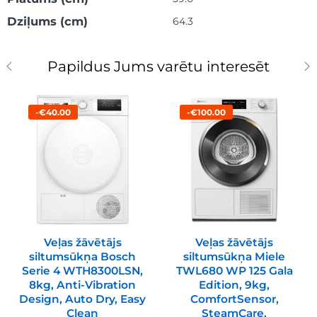
Dziļums (cm)
64.3
Papildus Jums varētu interesēt
-€40.00
-€100.00
Veļas žāvētājs
Veļas žāvētājs
siltumsūkņa Bosch
siltumsūkņa Miele
Serie 4 WTH8300LSN,
TWL680 WP 125 Gala
8kg, Anti-Vibration
Edition, 9kg,
Design, Auto Dry, Easy
ComfortSensor,
Clean
SteamCare,