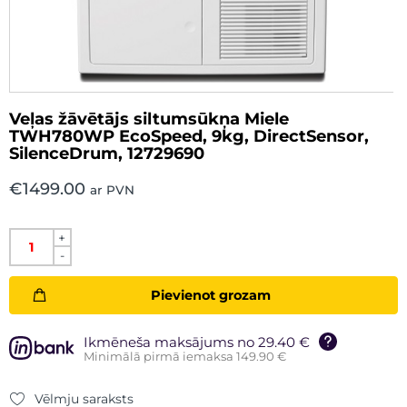
Veļas žāvētājs siltumsūkņa Miele
TWH780WP EcoSpeed, 9kg, DirectSensor,
SilenceDrum, 12729690
€
1499.00
ar PVN
+
-
Pievienot grozam
Ikmēneša maksājums no 29.40 €
Minimālā pirmā iemaksa 149.90 €
Vēlmju saraksts