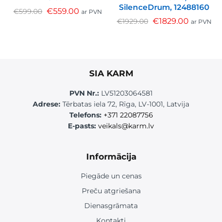
SilenceDrum, 12488160
€
559.00
€
599.00
ar PVN
€
1829.00
€
1929.00
ar PVN
SIA KARM
PVN Nr.:
LV51203064581
Adrese:
Tērbatas iela 72, Rīga, LV-1001, Latvija
Telefons:
+371 22087756
E-pasts:
veikals@karm.lv
Informācija
Piegāde un cenas
Preču atgriešana
Dienasgrāmata
Kontakti