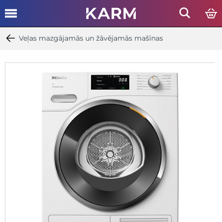
Veļas mazgājamās un žāvējamās mašīnas