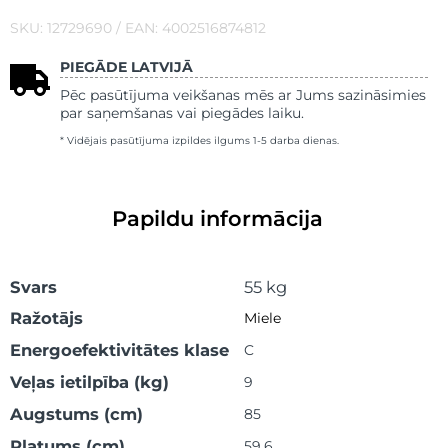
SKU: 12729690 / EAN: 4002516874812
PIEGĀDE LATVIJĀ
Pēc pasūtījuma veikšanas mēs ar Jums sazināsimies
par saņemšanas vai piegādes laiku.
* Vidējais pasūtījuma izpildes ilgums 1-5 darba dienas.
Papildu informācija
Svars
55 kg
Ražotājs
Miele
Energoefektivitātes klase
C
Veļas ietilpība (kg)
9
Augstums (cm)
85
Platums (cm)
59.6