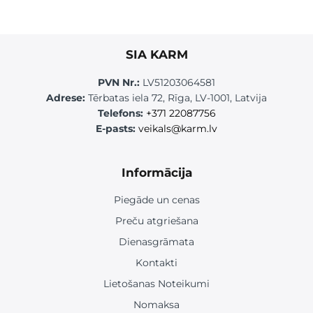
SIA KARM
PVN Nr.:
LV51203064581
Adrese:
Tērbatas iela 72, Rīga, LV-1001, Latvija
Telefons:
+371 22087756
E-pasts:
veikals@karm.lv
Informācija
Piegāde un cenas
Preču atgriešana
Dienasgrāmata
Kontakti
Lietošanas Noteikumi
Nomaksa