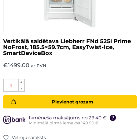
Vertikālā saldētava Liebherr FNd 525i Prime
NoFrost, 185.5×59.7cm, EasyTwist-Ice,
SmartDeviceBox
€
1499.00
ar PVN
+
-
Pievienot grozam
Ikmēneša maksājums no 29.40 €
Minimālā pirmā iemaksa 149.90 €
Vēlmju saraksts