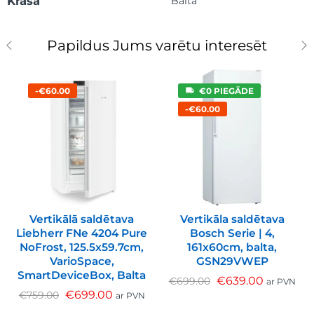
Krāsa
Balta
Papildus Jums varētu interesēt
-€60.00
€0 PIEGĀDE
-€60.00
Vertikālā saldētava
Vertikāla saldētava
Liebherr FNe 4204 Pure
Bosch Serie | 4,
NoFrost, 125.5x59.7cm,
161x60cm, balta,
VarioSpace,
GSN29VWEP
SmartDeviceBox, Balta
€
639.00
€
699.00
ar PVN
€
699.00
€
759.00
ar PVN