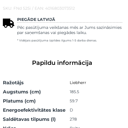
SKU: FNd 525i / EAN: 4016803073512
PIEGĀDE LATVIJĀ
Pēc pasūtījuma veikšanas mēs ar Jums sazināsimies
par saņemšanas vai piegādes laiku.
* Vidējais pasūtījuma izpildes ilgums 1-5 darba dienas.
Papildu informācija
Ražotājs
Liebherr
Augstums (cm)
185.5
Platums (cm)
59.7
Energoefektivitātes klase
D
Saldētavas tilpums (l)
278