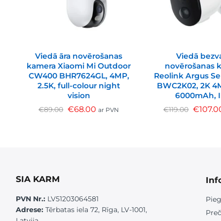
Viedā āra novērošanas
Viedā bezv
kamera Xiaomi Mi Outdoor
novērošanas 
CW400 BHR7624GL, 4MP,
Reolink Argus Se
2.5K, full-colour night
BWC2K02, 2K 4M
vision
6000mAh, 
€
68.00
€
107.0
€
89.00
€
119.00
ar PVN
SIA KARM
Inf
PVN Nr.:
LV51203064581
Pieg
Adrese:
Tērbatas iela 72, Rīga, LV-1001,
Preč
Latvija