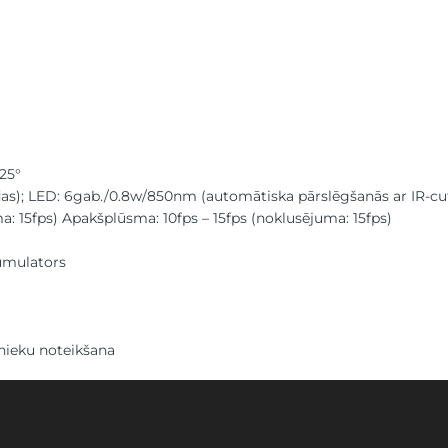
125°
as); LED: 6gab./0.8w/850nm (automātiska pārslēgšanās ar IR-cut 
a: 15fps) Apakšplūsma: 10fps – 15fps (noklusējuma: 15fps)
umulators
vnieku noteikšana
ideo
tskaņotājs