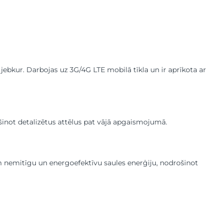
 jebkur. Darbojas uz 3G/4G LTE mobilā tīkla un ir aprīkota ar
inot detalizētus attēlus pat vājā apgaismojumā.
m nemitīgu un energoefektīvu saules enerģiju, nodrošinot