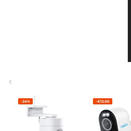
-24%
-€12.00