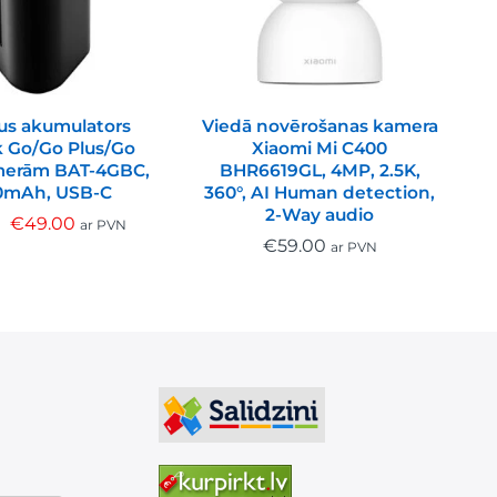
us akumulators
Viedā novērošanas kamera
V
k Go/Go Plus/Go
Xiaomi Mi C400
amerām BAT-4GBC,
BHR6619GL, 4MP, 2.5K,
0mAh, USB-C
360°, AI Human detection,
2-Way audio
€
49.00
ar PVN
€
59.00
ar PVN