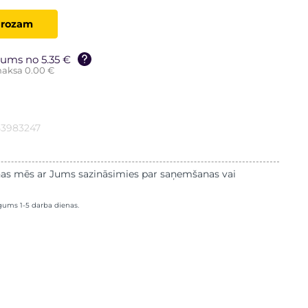
grozam
ums no 5.35 €
aksa 0.00 €
53983247
as mēs ar Jums sazināsimies par saņemšanas vai
lgums 1-5 darba dienas.