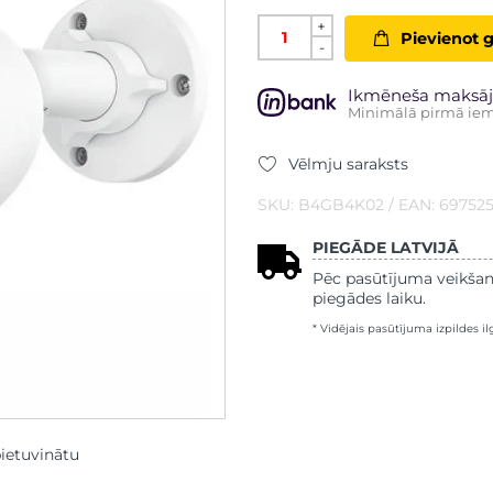
+
Pievienot 
-
Ikmēneša maksāj
Minimālā pirmā iem
Vēlmju saraksts
SKU: B4GB4K02 / EAN: 69752
PIEGĀDE LATVIJĀ
Pēc pasūtījuma veikšan
piegādes laiku.
* Vidējais pasūtījuma izpildes i
pietuvinātu