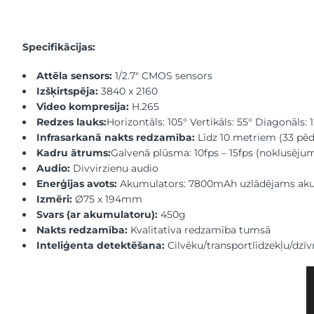
Specifikācijas:
Attēla sensors:
1/2.7″ CMOS sensors
Izšķirtspēja:
3840 x 2160
Video kompresija:
H.265
Redzes lauks:
Horizontāls: 105° Vertikāls: 55° Diagonāls: 
Infrasarkanā nakts redzamība:
Līdz 10 metriem (33 pēd
Kadru ātrums:
Galvenā plūsma: 10fps – 15fps (noklusējum
Audio:
Divvirzienu audio
Enerģijas avots:
Akumulators: 7800mAh uzlādējams ak
Izmēri:
Ø75 x 194mm
Svars (ar akumulatoru):
450g
Nakts redzamība:
Kvalitatīva redzamība tumsā
Inteliģenta detektēšana:
Cilvēku/transportlīdzekļu/dzī
V
a