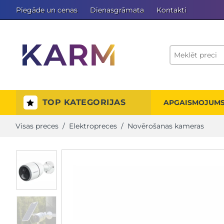
Piegāde un cenas
Dienasgrāmata
Kontakti
TOP KATEGORIJAS
APGAISMOJUM
Visas preces
/
Elektropreces
/
Novērošanas kameras