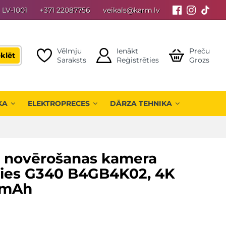
, LV-1001
+371 22087756
veikals@karm.lv
Vēlmju
Ienākt
Preču
klēt
Saraksts
Reģistrēties
Grozs
KA
ELEKTROPRECES
DĀRZA TEHNIKA
 novērošanas kamera
ries G340 B4GB4K02, 4K
0mAh