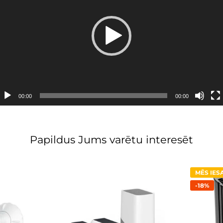
00:00
00:00
Papildus Jums varētu interesēt
MĒS IE
-18%