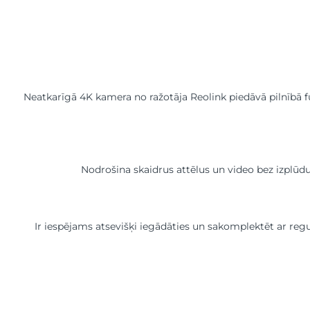
Neatkarīgā 4K kamera no ražotāja Reolink piedāvā pilnībā fun
Nodrošina skaidrus attēlus un video bez izplūd
Ir iespējams atsevišķi iegādāties un sakomplektēt ar re