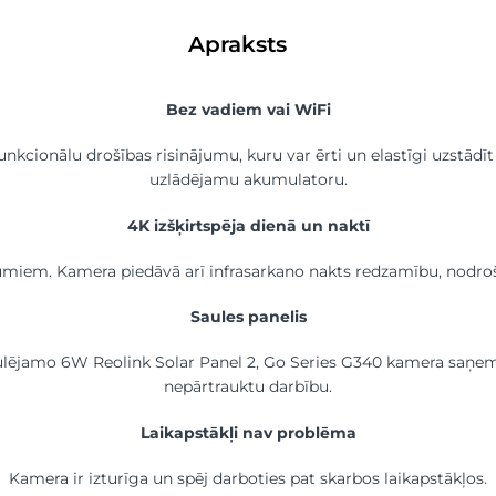
Apraksts
Bez vadiem vai WiFi
kcionālu drošības risinājumu, kuru var ērti un elastīgi uzstādīt
uzlādējamu akumulatoru.
4K izšķirtspēja dienā un naktī
umiem. Kamera piedāvā arī infrasarkano nakts redzamību, nodroš
Saules panelis
gulējamo 6W Reolink Solar Panel 2, Go Series G340 kamera saņe
nepārtrauktu darbību.
Laikapstākļi nav problēma
Kamera ir izturīga un spēj darboties pat skarbos laikapstākļos.