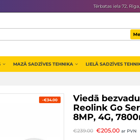
Tērbatas iela 72, Rīga
Me
S
MAZĀ SADZĪVES TEHNIKA
LIELĀ SADZĪVES TEHNI
Viedā bezvadu
-€34.00
Reolink Go Se
8MP, 4G, 780
€
205.00
€
239.00
ar PVN