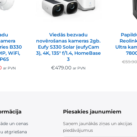
adu
Viedās bezvadu
Papild
kamera
novērošanas kameras 2gb.
Reolin
ries B330
Eufy S330 Solar (eufyCam
Ultra k
P, WiFi,
3), 4K, 135° f/1.4, HomeBase
780
IP65
3
€
59.90
0
€
479.00
ar PVN
ar PVN
ormācija
Piesakies jaunumiem
āde un cenas
Saņem jaunākās ziņas un akcijas
piedāvājumus
u atgriešana