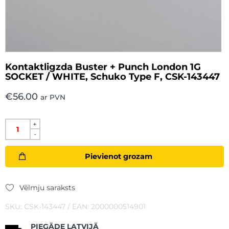
Kontaktligzda Buster + Punch London 1G
SOCKET / WHITE, Schuko Type F, CSK-143447
€
56.00
ar PVN
+
-
Pievienot grozam
Vēlmju saraksts
SKU: CSK-143447 / EAN: 2000000514901
PIEGĀDE LATVIJĀ