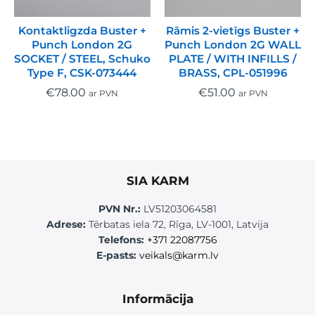
Kontaktligzda Buster +
Rāmis 2-vietīgs Buster +
Punch London 2G
Punch London 2G WALL
SOCKET / STEEL, Schuko
PLATE / WITH INFILLS /
Type F, CSK-073444
BRASS, CPL-051996
€
78.00
€
51.00
ar PVN
ar PVN
SIA KARM
PVN Nr.:
LV51203064581
Adrese:
Tērbatas iela 72, Rīga, LV-1001, Latvija
Telefons:
+371 22087756
E-pasts:
veikals@karm.lv
Informācija