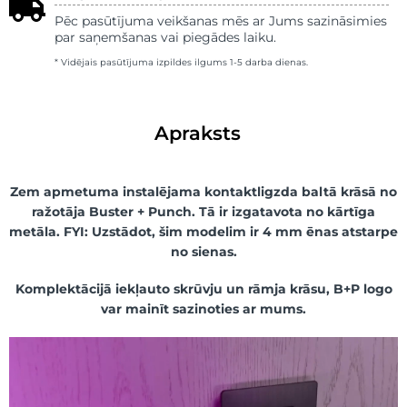
Pēc pasūtījuma veikšanas mēs ar Jums sazināsimies
par saņemšanas vai piegādes laiku.
* Vidējais pasūtījuma izpildes ilgums 1-5 darba dienas.
Apraksts
Zem apmetuma instalējama kontaktligzda baltā krāsā no
ražotāja Buster + Punch. Tā ir izgatavota no kārtīga
metāla.
FYI: Uzstādot, šim modelim ir 4 mm ēnas atstarpe
no sienas.
Komplektācijā iekļauto skrūvju un rāmja krāsu, B+P logo
var mainīt sazinoties ar mums.
Video
atskaņotājs