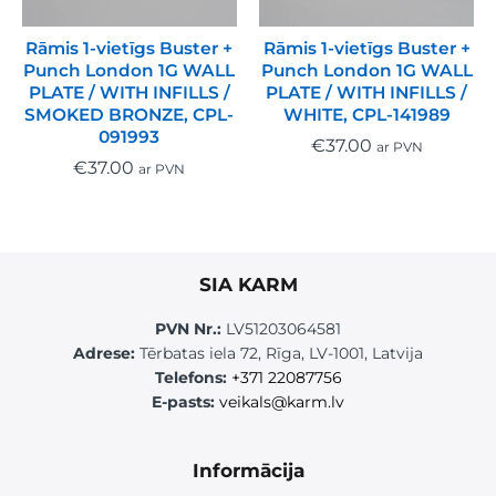
Rāmis 1-vietīgs Buster +
Rāmis 1-vietīgs Buster +
Punch London 1G WALL
Punch London 1G WALL
PLATE / WITH INFILLS /
PLATE / WITH INFILLS /
SMOKED BRONZE, CPL-
WHITE, CPL-141989
091993
€
37.00
ar PVN
€
37.00
ar PVN
SIA KARM
PVN Nr.:
LV51203064581
Adrese:
Tērbatas iela 72, Rīga, LV-1001, Latvija
Telefons:
+371 22087756
E-pasts:
veikals@karm.lv
Informācija