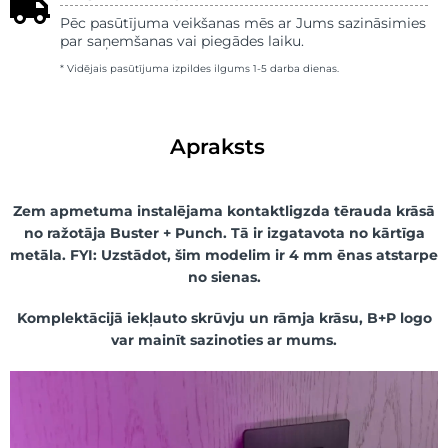
Pēc pasūtījuma veikšanas mēs ar Jums sazināsimies
par saņemšanas vai piegādes laiku.
* Vidējais pasūtījuma izpildes ilgums 1-5 darba dienas.
Apraksts
Zem apmetuma instalējama kontaktligzda tērauda krāsā
no ražotāja Buster + Punch. Tā ir izgatavota no kārtīga
metāla.
FYI: Uzstādot, šim modelim ir 4 mm ēnas atstarpe
no sienas.
Komplektācijā iekļauto skrūvju un rāmja krāsu, B+P logo
var mainīt sazinoties ar mums.
Video
atskaņotājs