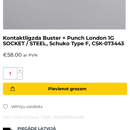
Kontaktligzda Buster + Punch London 1G
SOCKET / STEEL, Schuko Type F, CSK-073443
€
58.00
ar PVN
+
-
Pievienot grozam
Vēlmju saraksts
SKU: CSK-073443 / EAN: 2000000514918
PIEGĀDE LATVIJĀ