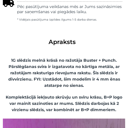
Pēc pasūtījuma veikšanas mēs ar Jums sazināsimies
par saņemšanas vai piegādes laiku.
* Vidējais pasūtījuma izpildes ilgums 1-5 darba dienas.
Apraksts
1G slēdzis melnā krāsā no ražotāja Buster + Punch.
Pārslēgšanas svira ir izgatavota no kārtīga metāla, ar
ražotājam raksturīgo rievojuma rakstu. Šis slēdzis ir
divvirzienu.
FYI: Uzstādot, šim modelim ir 4 mm ēnas
atstarpe no sienas.
Komplektācijā iekļauto skrūvju un sviru krāsu, B+P logo
var mainīt sazinoties ar mums. Slēdzis darbojas kā 2
virzienu slēdzis, var kombinēt ar B+P dimmeriem.
Video
atskaņotājs