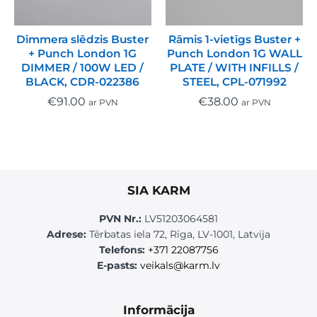
Dimmera slēdzis Buster
Rāmis 1-vietīgs Buster +
+ Punch London 1G
Punch London 1G WALL
DIMMER / 100W LED /
PLATE / WITH INFILLS /
BLACK, CDR-022386
STEEL, CPL-071992
€
91.00
€
38.00
ar PVN
ar PVN
SIA KARM
PVN Nr.:
LV51203064581
Adrese:
Tērbatas iela 72, Rīga, LV-1001, Latvija
Telefons:
+371 22087756
E-pasts:
veikals@karm.lv
Informācija