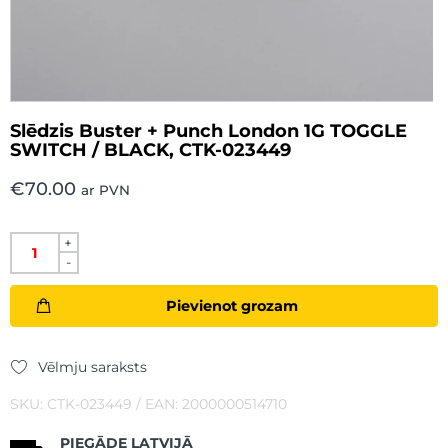
Slēdzis Buster + Punch London 1G TOGGLE
SWITCH / BLACK, CTK-023449
€
70.00
ar PVN
+
-
Pievienot grozam
Vēlmju saraksts
SKU: CTK-023449 / EAN: 2000000514710
PIEGĀDE LATVIJĀ