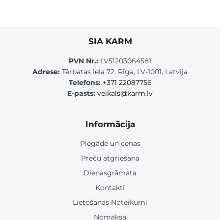
SIA KARM
PVN Nr.:
LV51203064581
Adrese:
Tērbatas iela 72, Rīga, LV-1001, Latvija
Telefons:
+371 22087756
E-pasts:
veikals@karm.lv
Informācija
Piegāde un cenas
Preču atgriešana
Dienasgrāmata
Kontakti
Lietošanas Noteikumi
Nomaksa