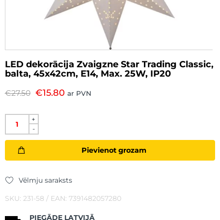
LED dekorācija Zvaigzne Star Trading Classic,
balta, 45x42cm, E14, Max. 25W, IP20
€
15.80
€
27.50
ar PVN
+
-
Pievienot grozam
Vēlmju saraksts
SKU: 231-58 / EAN: 7391482057280
PIEGĀDE LATVIJĀ