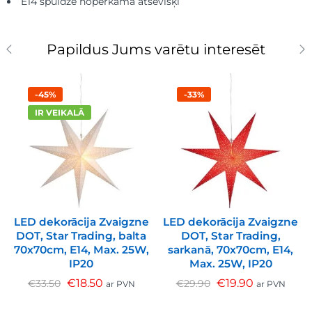
E14 spuldze nopērkama atsevišķi
Papildus Jums varētu interesēt
-45%
-33%
IR VEIKALĀ
LED dekorācija Zvaigzne
LED dekorācija Zvaigzne
DOT, Star Trading, balta
DOT, Star Trading,
70x70cm, E14, Max. 25W,
sarkanā, 70x70cm, E14,
IP20
Max. 25W, IP20
€
18.50
€
19.90
€
33.50
€
29.90
ar PVN
ar PVN