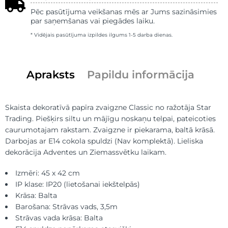
Pēc pasūtījuma veikšanas mēs ar Jums sazināsimies
par saņemšanas vai piegādes laiku.
* Vidējais pasūtījuma izpildes ilgums 1-5 darba dienas.
Apraksts
Papildu informācija
Skaista dekoratīvā papīra zvaigzne Classic no ražotāja Star
Trading. Piešķirs siltu un mājīgu noskaņu telpai, pateicoties
caurumotajam rakstam. Zvaigzne ir piekarama, baltā krāsā.
Darbojas ar E14 cokola spuldzi (Nav komplektā). Lieliska
dekorācija Adventes un Ziemassvētku laikam.
Izmēri: 45 x 42 cm
IP klase: IP20 (lietošanai iekštelpās)
Krāsa: Balta
Barošana: Strāvas vads, 3,5m
Strāvas vada krāsa: Balta