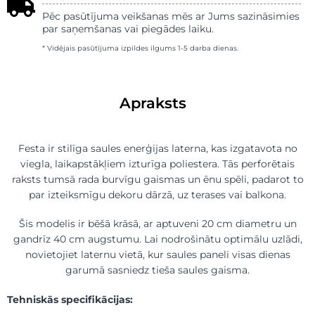
Pēc pasūtījuma veikšanas mēs ar Jums sazināsimies
par saņemšanas vai piegādes laiku.
* Vidējais pasūtījuma izpildes ilgums 1-5 darba dienas.
Apraksts
Festa ir stilīga saules enerģijas laterna, kas izgatavota no
viegla, laikapstākļiem izturīga poliestera. Tās perforētais
raksts tumsā rada burvīgu gaismas un ēnu spēli, padarot to
par izteiksmīgu dekoru dārzā, uz terases vai balkona.
Šis modelis ir bēšā krāsā, ar aptuveni 20 cm diametru un
gandrīz 40 cm augstumu. Lai nodrošinātu optimālu uzlādi,
novietojiet laternu vietā, kur saules paneli visas dienas
garumā sasniedz tieša saules gaisma.
Tehniskās specifikācijas: