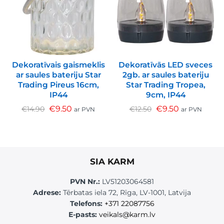
Dekoratīvais gaismeklis
Dekoratīvās LED sveces
ar saules bateriju Star
2gb. ar saules bateriju
Trading Pireus 16cm,
Star Trading Tropea,
IP44
9cm, IP44
€
9.50
€
9.50
€
14.90
€
12.50
ar PVN
ar PVN
SIA KARM
PVN Nr.:
LV51203064581
Adrese:
Tērbatas iela 72, Rīga, LV-1001, Latvija
Telefons:
+371 22087756
E-pasts:
veikals@karm.lv