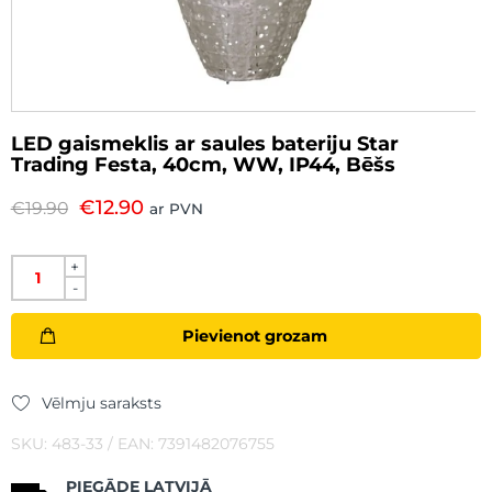
LED gaismeklis ar saules bateriju Star
Trading Festa, 40cm, WW, IP44, Bēšs
€
12.90
€
19.90
ar PVN
+
-
Pievienot grozam
Vēlmju saraksts
SKU: 483-33 / EAN: 7391482076755
PIEGĀDE LATVIJĀ