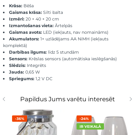
Krāsa:
Bēša
Gaismas krāsa:
Silti balta
Izmēri:
20 × 40 × 20 cm
Izmantošanas vieta:
Ārtelpās
Gaismas avots:
LED (iekļauts, nav nomaināms)
Akumulators:
1× uzlādējams AA NiMH (iekļauts
komplektā)
Darbības ilgums:
līdz 5 stundām
Sensors:
Krēslas sensors (automātiska ieslēgšanās)
Slēdzis:
Integrēts
Jauda:
0,65 W
Spriegums:
1,2 V DC
Papildus Jums varētu interesēt
-36%
-24%
IR VEIKALĀ