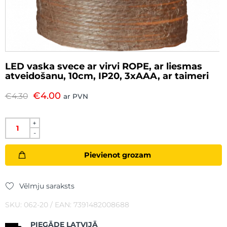
LED vaska svece ar virvi ROPE, ar liesmas
atveidošanu, 10cm, IP20, 3xAAA, ar taimeri
€
4.00
€
4.30
ar PVN
+
-
Pievienot grozam
Vēlmju saraksts
SKU: 062-20 / EAN: 7391482008688
PIEGĀDE LATVIJĀ