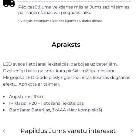
Pēc pasūtījuma veikšanas mēs ar Jums sazināsimies
par saņemšanas vai piegādes laiku.
* Vidējais pasūtījuma izpildes ilgums 1-5 darba dienas.
Apraksts
LED svece lietošanai iekštelpās, darbojas uz baterijām.
Dzeltenīgi balta gaisma, kura piešķir mājīgu noskaņu.
Mirgojoša LED diode piešķir gaismai īstas liesmas degšanas
efektu. Aprīkota ar taimeri.
Augstums: 10cm
IP klase: IP20 – lietošanai iekštelpās
Barošana: Baterijas, 3xAAA (Nav komplektā)
Papildus Jums varētu interesēt