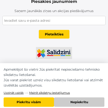
Piesakies jaunumiem
Saņem jaunākās ziņas un akcijas piedāvājumus
Pieteikties
Apmeklējot šo vietni Jūs piekrītat nepieciešamo tehnisko
sīkdatņu lietošanai.
Jūs varat piekrist uzreiz visu sīkdatņu lietošanai vai atzīmēt
izvēlētās uzstādījumos.
Uzzināt vairāk
vai
Mainīt sīkdatņu iestatījumus
Piekrītu visām
Nepiekrītu
2026 © Karm.lv. Visas tiesības aizsargātas