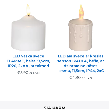
LED vaska svece
LED āra svece ar krēslas
FLAMME, balta, 9,5cm,
sensoru PAULA, bēša, ar
IP20, 2xAA, ar taimeri
dzintara nokrāsas
liesmu, 11,5cm, IP44, 2xC
€
5.90
ar PVN
€
4.90
ar PVN
SIA KARM