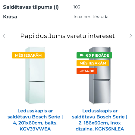
Saldētavas tilpums (l)
103
Krāsa
Inox ner. tērauda
Papildus Jums varētu interesēt
MĒS IESAKĀM
€0 PIEGĀDE
MĒS IESAKĀM
-€34.00
Ledusskapis ar
Ledusskapis ar
saldētavu Bosch Serie |
saldētavu Bosch Serie |
4, 201x60cm, balts,
2, 186x60cm, Inox
KGV39VWEA
dizaina, KGN36NLEA