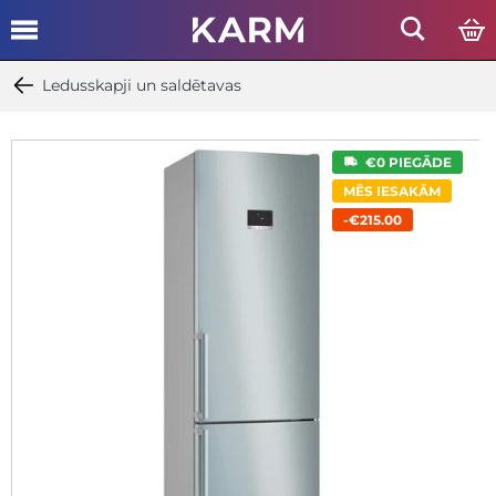
Ledusskapji un saldētavas
€0 PIEGĀDE
MĒS IESAKĀM
-€215.00