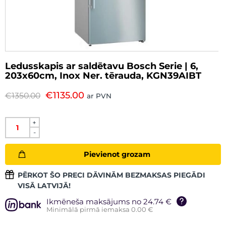
Ledusskapis ar saldētavu Bosch Serie | 6,
203x60cm, Inox Ner. tērauda, KGN39AIBT
€
1135.00
€
1350.00
ar PVN
+
-
Pievienot grozam
PĒRKOT ŠO PRECI DĀVINĀM BEZMAKSAS PIEGĀDI
VISĀ LATVIJĀ!
Ikmēneša maksājums no 24.74 €
Minimālā pirmā iemaksa 0.00 €