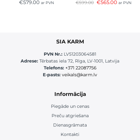
€
579.00
€
565.00
€
599.00
ar PVN
ar PVN
SIA KARM
PVN Nr.:
LV51203064581
Adrese:
Tērbatas iela 72, Rīga, LV-1001, Latvija
Telefons:
+371 22087756
E-pasts:
veikals@karm.lv
Informācija
Piegāde un cenas
Preču atgriešana
Dienasgrāmata
Kontakti