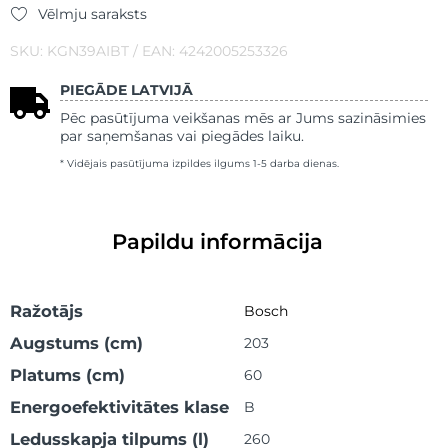
Vēlmju saraksts
SKU: KGN39AIBT / EAN: 4242005253326
PIEGĀDE LATVIJĀ
Pēc pasūtījuma veikšanas mēs ar Jums sazināsimies
par saņemšanas vai piegādes laiku.
* Vidējais pasūtījuma izpildes ilgums 1-5 darba dienas.
Papildu informācija
Ražotājs
Bosch
Augstums (cm)
203
Platums (cm)
60
Energoefektivitātes klase
B
Ledusskapja tilpums (l)
260